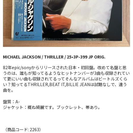
GG RECORD （当店のレーベル）
全商品
JAZZ-US
BLUE NOTE
MICHAEL JACKSON / THRILLER / 25•3P-399 JP ORIG.
JAZZ-EU
82年epic/sonyからリリースされた日本・初回盤。改めて名盤と思
JAZZ-JP
うのは、誰もが知ってるようなヒットナンバーが3曲も収録されてい
て更にいい曲も収録されてるってそんなアルバムはビートルズくら
い？知ってるTHRILLER,BEAT IT,BILLIE JEANは試聴なしで、違う
JAZZ-VOCAL
曲を。
J-POP
盤質：A-
ジャケット：概ね綺麗です。ブックレット、帯あり。
ROCK
FOLK,SSW
（商品コード: 2263）