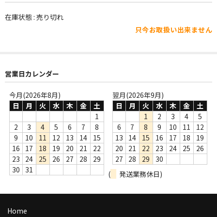
WORLD
在庫状態 : 売り切れ
その他
只今お取扱い出来ません
7INC
レア盤（1万円以上）
営業日カレンダー
Webのみ no.1
今月(2026年8月)
翌月(2026年9月)
Webのみ no.2
日
月
火
水
木
金
土
日
月
火
水
木
金
土
1
1
2
3
4
5
Webのみ no.3
2
3
4
5
6
7
8
6
7
8
9
10
11
12
9
10
11
12
13
14
15
13
14
15
16
17
18
19
Webのみ no.4
16
17
18
19
20
21
22
20
21
22
23
24
25
26
23
24
25
26
27
28
29
27
28
29
30
売り切れ
30
31
(
発送業務休日)
Help
送料
Home