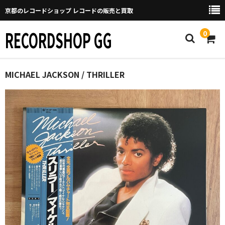
京都のレコードショップ レコードの販売と買取
RECORDSHOP GG
0
Home
MICHAEL JACKSON / THRILLER
マイページ
GGについて
買取について
取り置きなどについて
Categories
New Arrivals
新譜