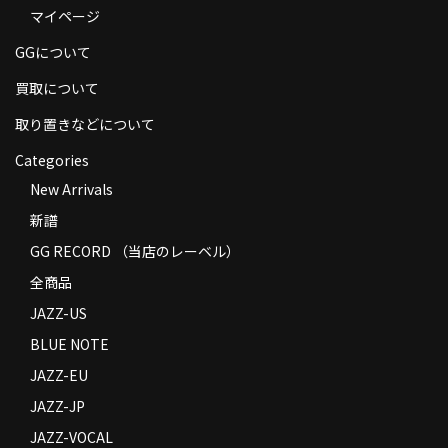
マイページ
商品の発送
GGについて
お支払い方法
買取について
返品
取り置きなどについて
コンディション
Categories
Privacy Policy
New Arrivals
新譜
特定商取引法に基づく表示
GG RECORD （当店のレーベル）
Contact
全商品
JAZZ-US
BLUE NOTE
JAZZ-EU
JAZZ-JP
JAZZ-VOCAL