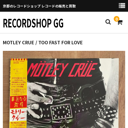
京都のレコードショップ レコードの販売と買取
RECORDSHOP GG
0
Home
MOTLEY CRUE / TOO FAST FOR LOVE
マイページ
GGについて
買取について
取り置きなどについて
Categories
New Arrivals
新譜