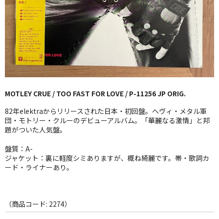
GG RECORD （当店のレーベル）
全商品
JAZZ-US
BLUE NOTE
MOTLEY CRUE / TOO FAST FOR LOVE / P-11256 JP ORIG.
JAZZ-EU
82年elektraからリリースされた日本・初回盤。ヘヴィ・メタル軍
JAZZ-JP
団・モトリー・クルーのデビューアルバム。「華麗なる激情」と邦
題がついた人気盤。
JAZZ-VOCAL
盤質：A-
ジャケット：裏に軽度シミありますが、概ね綺麗です。帯・歌詞カ
J-POP
ード・ライナーあり。
ROCK
FOLK,SSW
（商品コード: 2274）