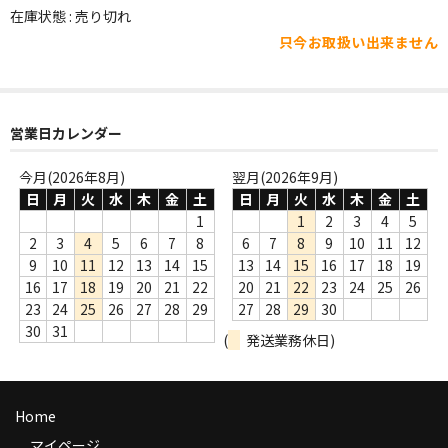
WORLD
在庫状態 : 売り切れ
只今お取扱い出来ません
その他
7INC
レア盤（1万円以上）
営業日カレンダー
Webのみ no.1
今月(2026年8月)
翌月(2026年9月)
日
月
火
水
木
金
土
日
月
火
水
木
金
土
Webのみ no.2
1
1
2
3
4
5
2
3
4
5
6
7
8
6
7
8
9
10
11
12
Webのみ no.3
9
10
11
12
13
14
15
13
14
15
16
17
18
19
16
17
18
19
20
21
22
20
21
22
23
24
25
26
Webのみ no.4
23
24
25
26
27
28
29
27
28
29
30
30
31
(
発送業務休日)
売り切れ
Help
Home
送料
マイページ