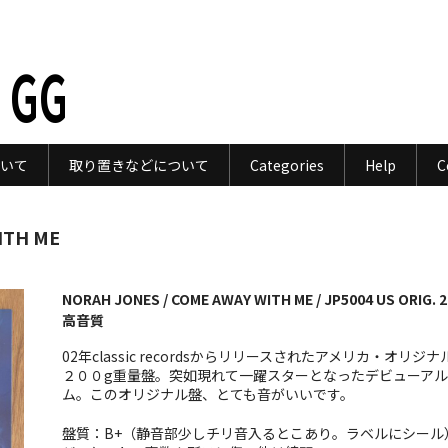
 GG
いて
取り置きなどについて
Categories
Help
C
ITH ME
NORAH JONES / COME AWAY WITH ME / JP5004 US ORIG. 
高音質
02年classic recordsからリリースされたアメリカ・オリジナ
２００g重量盤。突如現れて一躍スターとなったデビューアル
ム。このオリジナル盤、とても音がいいです。
盤質：B+（静音部少しチリ音入るとこあり。ラベルにシール