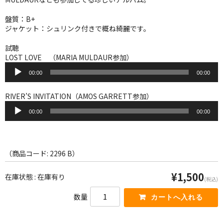
WORLD
盤質：B+
その他
ジャケット：シュリンク付きで概ね綺麗です。
7INC
試聴
LOST LOVE （MARIA MULDAUR参加）
レア盤（1万円以上）
音
00:00
00:00
声
プ
Webのみ no.1
レ
RIVER’S INVITATION（AMOS GARRETT参加）
ー
音
Webのみ no.2
ヤ
00:00
00:00
声
ー
プ
Webのみ no.3
レ
ー
Webのみ no.4
ヤ
（商品コード: 2296 B）
ー
売り切れ
¥1,500
在庫状態 : 在庫有り
(税込)
Help
数量
送料