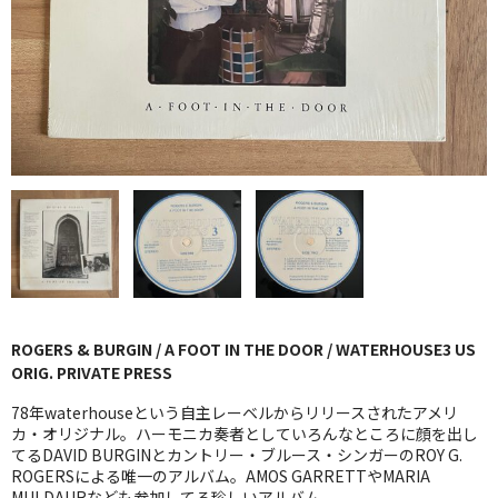
GG RECORD （当店のレーベル）
全商品
JAZZ-US
BLUE NOTE
JAZZ-EU
JAZZ-JP
JAZZ-VOCAL
ROGERS & BURGIN / A FOOT IN THE DOOR / WATERHOUSE3 US
J-POP
ORIG. PRIVATE PRESS
ROCK
78年waterhouseという自主レーベルからリリースされたアメリ
カ・オリジナル。ハーモニカ奏者としていろんなところに顔を出し
てるDAVID BURGINとカントリー・ブルース・シンガーのROY G.
FOLK,SSW
ROGERSによる唯一のアルバム。AMOS GARRETTやMARIA
MULDAURなども参加してる珍しいアルバム。