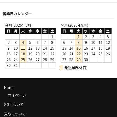
商品の発送
営業日カレンダー
お支払い方法
今月(2026年8月)
翌月(2026年9月)
返品
日
月
火
水
木
金
土
日
月
火
水
木
金
土
1
1
2
3
4
5
コンディション
2
3
4
5
6
7
8
6
7
8
9
10
11
12
9
10
11
12
13
14
15
13
14
15
16
17
18
19
Privacy Policy
16
17
18
19
20
21
22
20
21
22
23
24
25
26
23
24
25
26
27
28
29
27
28
29
30
特定商取引法に基づく表示
30
31
(
発送業務休日)
Contact
Home
マイページ
GGについて
買取について