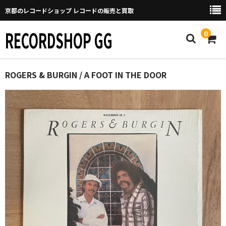
京都のレコードショップ レコードの販売と買取
RECORDSHOP GG
0
Home
ROGERS & BURGIN / A FOOT IN THE DOOR
マイページ
GGについて
買取について
取り置きなどについて
Categories
New Arrivals
新譜