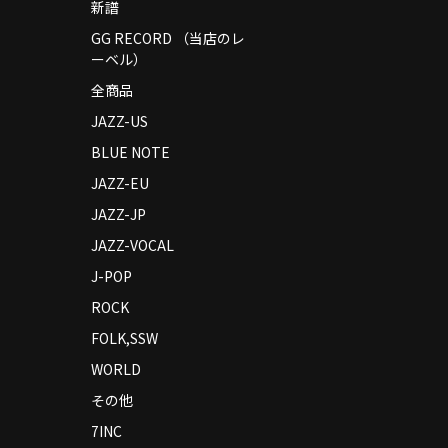
新譜
GG RECORD （当店のレ
ーベル）
全商品
JAZZ-US
BLUE NOTE
JAZZ-EU
JAZZ-JP
JAZZ-VOCAL
J-POP
ROCK
FOLK,SSW
WORLD
その他
7INC