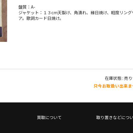
盤質：A-
ジャケット：１３cm天裂け、角潰れ、縁日焼け、軽度リング
ア。歌詞カード日焼け。
在庫状態 : 売
只今お取扱い出来ま
買取について
取り置きなどにつ