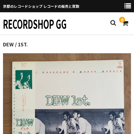
京都のレコードショップ レコードの販売と買取
RECORDSHOP GG
0
Home
DEW / 1ST.
マイページ
GGについて
買取について
取り置きなどについて
Categories
New Arrivals
新譜