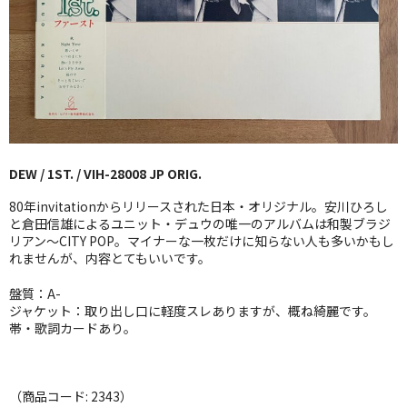
GG RECORD （当店のレーベル）
全商品
JAZZ-US
BLUE NOTE
DEW / 1ST. / VIH-28008 JP ORIG.
JAZZ-EU
80年invitationからリリースされた日本・オリジナル。安川ひろし
JAZZ-JP
と倉田信雄によるユニット・デュウの唯一のアルバムは和製ブラジ
リアン〜CITY POP。マイナーな一枚だけに知らない人も多いかもし
れませんが、内容とてもいいです。
JAZZ-VOCAL
盤質：A-
J-POP
ジャケット：取り出し口に軽度スレありますが、概ね綺麗です。
帯・歌詞カードあり。
ROCK
FOLK,SSW
（商品コード: 2343）