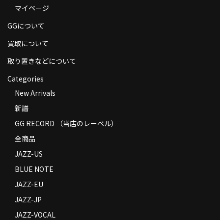
マイページ
商品の発送
GGについて
お支払い方法
買取について
返品
取り置きなどについて
コンディション
Categories
Privacy Policy
New Arrivals
新譜
特定商取引法に基づく表示
GG RECORD （当店のレーベル）
Contact
全商品
JAZZ-US
BLUE NOTE
JAZZ-EU
JAZZ-JP
JAZZ-VOCAL