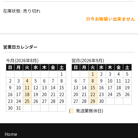
WORLD
在庫状態 : 売り切れ
その他
只今お取扱い出来ません
7INC
レア盤（1万円以上）
営業日カレンダー
Webのみ no.1
今月(2026年8月)
翌月(2026年9月)
Webのみ no.2
日
月
火
水
木
金
土
日
月
火
水
木
金
土
1
1
2
3
4
5
Webのみ no.3
2
3
4
5
6
7
8
6
7
8
9
10
11
12
9
10
11
12
13
14
15
13
14
15
16
17
18
19
Webのみ no.4
16
17
18
19
20
21
22
20
21
22
23
24
25
26
23
24
25
26
27
28
29
27
28
29
30
売り切れ
30
31
(
発送業務休日)
Help
送料
Home