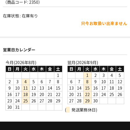
WORLD
（商品コード: 2350）
その他
在庫状態 : 在庫有り
只今お取扱い出来ません
7INC
レア盤（1万円以上）
営業日カレンダー
Webのみ no.1
Webのみ no.2
今月(2026年8月)
翌月(2026年9月)
日
月
火
水
木
金
土
日
月
火
水
木
金
土
Webのみ no.3
1
1
2
3
4
5
2
3
4
5
6
7
8
6
7
8
9
10
11
12
Webのみ no.4
9
10
11
12
13
14
15
13
14
15
16
17
18
19
16
17
18
19
20
21
22
20
21
22
23
24
25
26
売り切れ
23
24
25
26
27
28
29
27
28
29
30
30
31
(
発送業務休日)
Help
送料