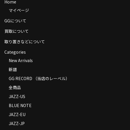
Home
商品の発送
マイページ
お支払い方法
GGについて
返品
買取について
取り置きなどについて
コンディション
Categories
Privacy Policy
New Arrivals
特定商取引法に基づく表示
新譜
GG RECORD （当店のレーベル）
Contact
全商品
JAZZ-US
BLUE NOTE
JAZZ-EU
JAZZ-JP