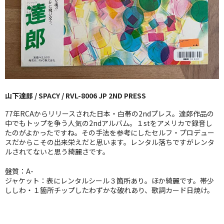
GG RECORD （当店のレーベル）
全商品
JAZZ-US
BLUE NOTE
山下達郎 / SPACY / RVL-8006 JP 2ND PRESS
JAZZ-EU
77年RCAからリリースされた日本・白帯の2ndプレス。達郎作品の
JAZZ-JP
中でもトップを争う人気の2ndアルバム。１stをアメリカで録音し
たのがよかったですね。その手法を参考にしたセルフ・プロデュー
スだからこその出来栄えだと思います。レンタル落ちですがレンタ
JAZZ-VOCAL
ルされてないと思う綺麗さです。
J-POP
盤質：A-
ジャケット：表にレンタルシール３箇所あり。ほか綺麗です。帯少
ROCK
ししわ・１箇所チップしたわずかな破れあり、歌詞カード日焼け。
FOLK,SSW