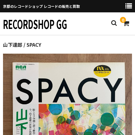
京都のレコードショップ レコードの販売と買取
RECORDSHOP GG
0
Home
山下達郎 / SPACY
マイページ
GGについて
買取について
取り置きなどについて
Categories
New Arrivals
新譜