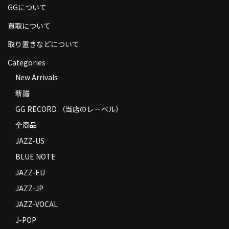
GGについて
商品の発送
買取について
お支払い方法
取り置きなどについて
返品
Categories
コンディション
New Arrivals
新譜
Privacy Policy
GG RECORD （当店のレーベル）
特定商取引法に基づく表示
全商品
Contact
JAZZ-US
BLUE NOTE
JAZZ-EU
JAZZ-JP
JAZZ-VOCAL
J-POP