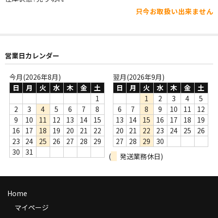
WORLD
只今お取扱い出来ません
その他
7INC
営業日カレンダー
レア盤（1万円以上）
今月(2026年8月)
翌月(2026年9月)
Webのみ no.1
日
月
火
水
木
金
土
日
月
火
水
木
金
土
1
1
2
3
4
5
Webのみ no.2
2
3
4
5
6
7
8
6
7
8
9
10
11
12
9
10
11
12
13
14
15
13
14
15
16
17
18
19
Webのみ no.3
16
17
18
19
20
21
22
20
21
22
23
24
25
26
23
24
25
26
27
28
29
27
28
29
30
Webのみ no.4
30
31
(
発送業務休日)
売り切れ
Help
Home
送料
マイページ