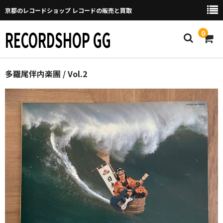
京都のレコードショップ レコードの販売と買取
RECORDSHOP GG
0
Home
多羅尾伴内楽團 / Vol.2
マイページ
GGについて
買取について
取り置きなどについて
Categories
New Arrivals
新譜