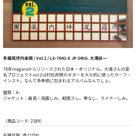
GG RECORD （当店のレーベル）
全商品
JAZZ-US
BLUE NOTE
多羅尾伴内楽團 / Vol.2 / LX-7042-E JP ORIG. 大滝詠一
JAZZ-EU
78年niagaraからリリースされた日本・オリジナル。大滝さんの変
JAZZ-JP
名プロジェクトvol.2は村松邦男のギターを大々的に使ったサーフ・
インスト。なんて多幸感に包まれるアルバムなんでしょ。
JAZZ-VOCAL
盤質：A-
ジャケット：最高！両面しみ、軽度スレ。帯なし、ライナーしみ。
J-POP
ROCK
（商品コード: 2389）
FOLK,SSW
在庫状態 : 売り切れ