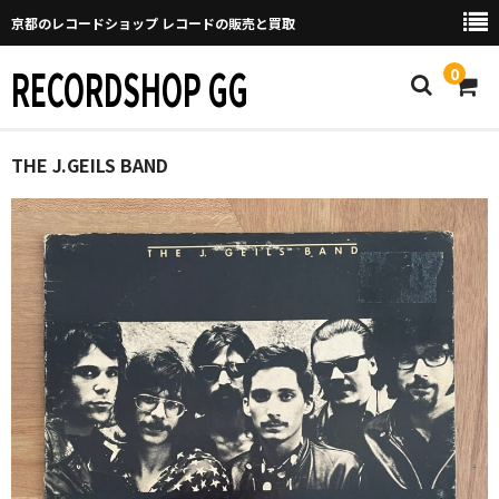
京都のレコードショップ レコードの販売と買取
RECORDSHOP GG
0
Home
THE J.GEILS BAND
マイページ
GGについて
買取について
取り置きなどについて
Categories
New Arrivals
新譜