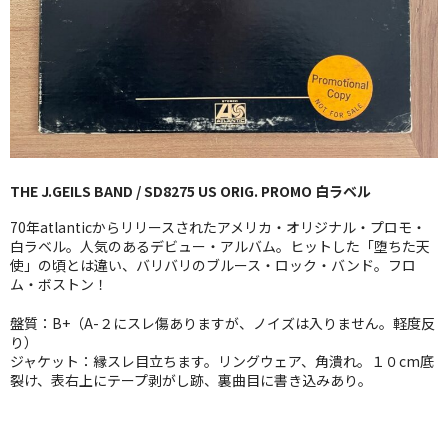
GG RECORD （当店のレーベル）
全商品
JAZZ-US
BLUE NOTE
THE J.GEILS BAND / SD8275 US ORIG. PROMO 白ラベル
JAZZ-EU
70年atlanticからリリースされたアメリカ・オリジナル・プロモ・
JAZZ-JP
白ラベル。人気のあるデビュー・アルバム。ヒットした「堕ちた天
使」の頃とは違い、バリバリのブルース・ロック・バンド。フロ
ム・ボストン！
JAZZ-VOCAL
盤質：B+（A-２にスレ傷ありますが、ノイズは入りません。軽度反
J-POP
り）
ジャケット：縁スレ目立ちます。リングウェア、角潰れ。１０cm底
ROCK
裂け、表右上にテープ剥がし跡、裏曲目に書き込みあり。
FOLK,SSW