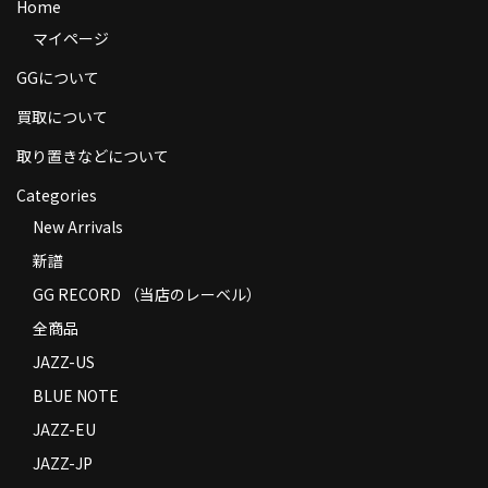
Home
商品の発送
マイページ
お支払い方法
GGについて
返品
買取について
取り置きなどについて
コンディション
Categories
Privacy Policy
New Arrivals
特定商取引法に基づく表示
新譜
GG RECORD （当店のレーベル）
Contact
全商品
JAZZ-US
BLUE NOTE
JAZZ-EU
JAZZ-JP