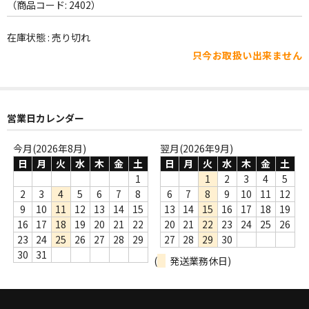
WORLD
（商品コード: 2402）
その他
在庫状態 : 売り切れ
只今お取扱い出来ません
7INC
レア盤（1万円以上）
営業日カレンダー
Webのみ no.1
Webのみ no.2
今月(2026年8月)
翌月(2026年9月)
日
月
火
水
木
金
土
日
月
火
水
木
金
土
Webのみ no.3
1
1
2
3
4
5
2
3
4
5
6
7
8
6
7
8
9
10
11
12
Webのみ no.4
9
10
11
12
13
14
15
13
14
15
16
17
18
19
16
17
18
19
20
21
22
20
21
22
23
24
25
26
売り切れ
23
24
25
26
27
28
29
27
28
29
30
30
31
(
発送業務休日)
Help
送料