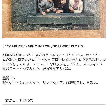
GG RECORD （当店のレーベル）
全商品
JAZZ-US
BLUE NOTE
JACK BRUCE / HARMONY ROW / SD33-365 US ORIG.
JAZZ-EU
71年ATCOからリリースされたアメリカ・オリジナル。元・クリー
JAZZ-JP
ムの3rdソロアルバム。サイケやプログレといった香りを漂わせつつ
ロックをしてたり、ストレートなロックをしてたり、メロディアス
なバラードやってみたり、好内容なアルバム。
JAZZ-VOCAL
盤質：B+
J-POP
ジャケット：右上カット、リングウェア、縁軽度スレ、角スレ。
ROCK
FOLK,SSW
（商品コード: 2407）