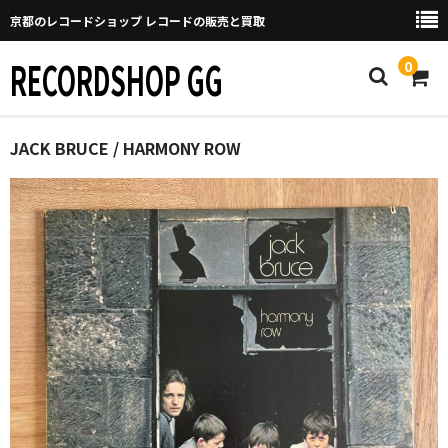
京都のレコードショップ レコードの販売と買取
RECORDSHOP GG
0
Home
JACK BRUCE / HARMONY ROW
マイページ
GGについて
買取について
取り置きなどについて
Categories
New Arrivals
新譜