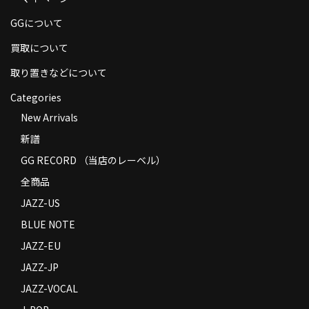
商品の発送
GGについて
お支払い方法
買取について
返品
取り置きなどについて
Categories
コンディション
New Arrivals
Privacy Policy
新譜
特定商取引法に基づく表示
GG RECORD （当店のレーベル）
全商品
Contact
JAZZ-US
BLUE NOTE
JAZZ-EU
JAZZ-JP
JAZZ-VOCAL