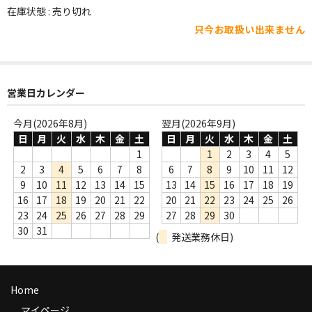
WORLD
在庫状態 : 売り切れ
只今お取扱い出来ません
その他
7INC
レア盤（1万円以上）
営業日カレンダー
Webのみ no.1
今月(2026年8月)
翌月(2026年9月)
日
月
火
水
木
金
土
日
月
火
水
木
金
土
Webのみ no.2
1
1
2
3
4
5
2
3
4
5
6
7
8
6
7
8
9
10
11
12
Webのみ no.3
9
10
11
12
13
14
15
13
14
15
16
17
18
19
16
17
18
19
20
21
22
20
21
22
23
24
25
26
Webのみ no.4
23
24
25
26
27
28
29
27
28
29
30
30
31
(
発送業務休日)
売り切れ
Help
Home
送料
マイページ