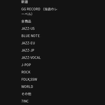
新譜
GG RECORD （当店のレ
ーベル）
全商品
JAZZ-US
BLUE NOTE
JAZZ-EU
JAZZ-JP
JAZZ-VOCAL
J-POP
ROCK
FOLK,SSW
WORLD
その他
7INC