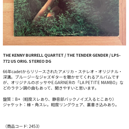
GG RECORD （当店のレーベル）
全商品
JAZZ-US
BLUE NOTE
THE KENNY BURRELL QUARTET / THE TENDER GENDER / LPS-
JAZZ-EU
772 US ORIG. STEREO DG
JAZZ-JP
66年cadetからリリースされたアメリカ・ステレオ・オリジナル・
深溝。ブルージーなジャズギターを聴かせてくれるアルバムです
JAZZ-VOCAL
が、オリジナルのボッサやE.GARNERの「LA PETITE MAMBO」な
どのラテン調の曲もあって、聞きやすいと思います。
J-POP
盤質：B+（軽度スレあり、静音部バックノイズ入るとこあり）
ジャケット：縁・角スレ。軽度リングウェア、裏書き込みあり。
ROCK
FOLK,SSW
（商品コード: 2453）