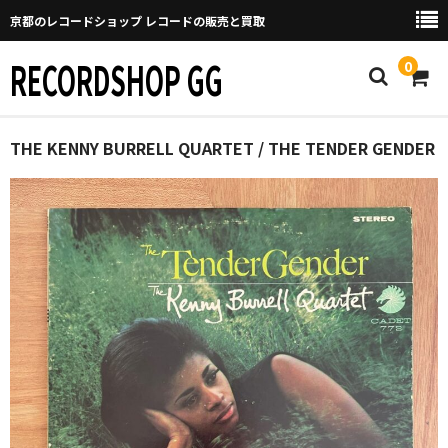
京都のレコードショップ レコードの販売と買取
RECORDSHOP GG
0
Home
THE KENNY BURRELL QUARTET / THE TENDER GENDER
マイページ
GGについて
買取について
取り置きなどについて
Categories
New Arrivals
新譜