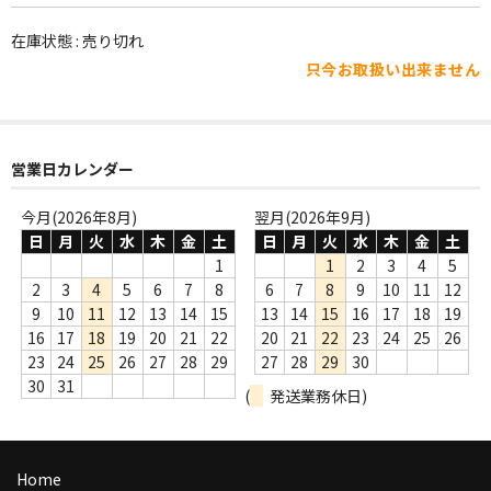
WORLD
在庫状態 : 売り切れ
その他
只今お取扱い出来ません
7INC
レア盤（1万円以上）
営業日カレンダー
Webのみ no.1
今月(2026年8月)
翌月(2026年9月)
Webのみ no.2
日
月
火
水
木
金
土
日
月
火
水
木
金
土
1
1
2
3
4
5
Webのみ no.3
2
3
4
5
6
7
8
6
7
8
9
10
11
12
9
10
11
12
13
14
15
13
14
15
16
17
18
19
Webのみ no.4
16
17
18
19
20
21
22
20
21
22
23
24
25
26
23
24
25
26
27
28
29
27
28
29
30
売り切れ
30
31
(
発送業務休日)
Help
送料
Home