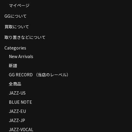
マイページ
商品の発送
GGについて
お支払い方法
買取について
返品
取り置きなどについて
コンディション
Categories
Privacy Policy
New Arrivals
新譜
特定商取引法に基づく表示
GG RECORD （当店のレーベル）
Contact
全商品
JAZZ-US
BLUE NOTE
JAZZ-EU
JAZZ-JP
JAZZ-VOCAL