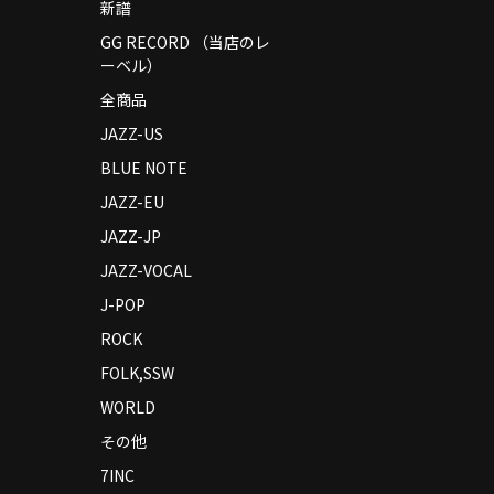
新譜
GG RECORD （当店のレ
ーベル）
全商品
JAZZ-US
BLUE NOTE
JAZZ-EU
JAZZ-JP
JAZZ-VOCAL
J-POP
ROCK
FOLK,SSW
WORLD
その他
7INC