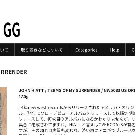
 GG
いて
取り置きなどについて
Categories
Help
C
SURRENDER
JOHN HIATT / TERMS OF MY SURRENDER / NW5083 US ORI
180g
14年new west recordsからリリースされたアメリカ・オリジ
ル。74年にソロ・デビューアルバムをリリースして以降定期
リリースして、何枚目のアルバムになるかわかりませんが、
具合に老成されてますね。HIATTと言えばOVERCOATSが有
すが、その頃とは声質も変わり、渋い声にアコギでブルース