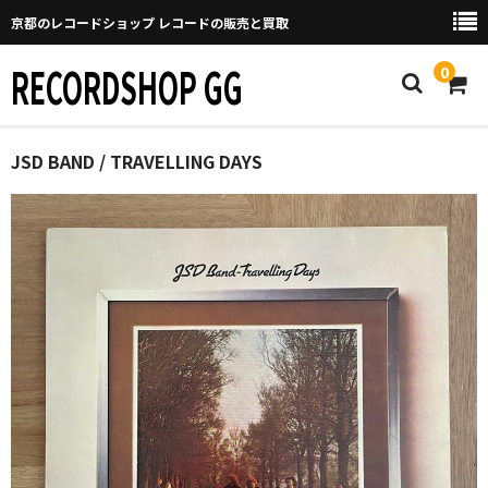
京都のレコードショップ レコードの販売と買取
RECORDSHOP GG
0
Home
JSD BAND / TRAVELLING DAYS
マイページ
GGについて
買取について
取り置きなどについて
Categories
New Arrivals
新譜