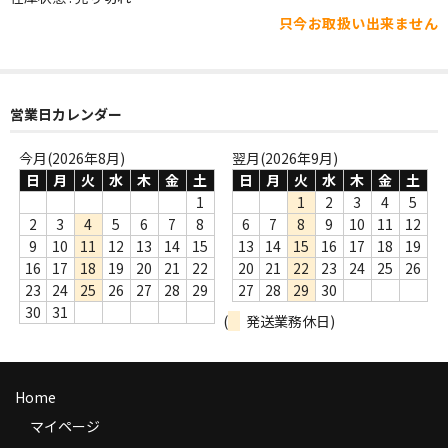
WORLD
只今お取扱い出来ません
その他
7INC
営業日カレンダー
レア盤（1万円以上）
今月(2026年8月)
翌月(2026年9月)
Webのみ no.1
日
月
火
水
木
金
土
日
月
火
水
木
金
土
1
1
2
3
4
5
Webのみ no.2
2
3
4
5
6
7
8
6
7
8
9
10
11
12
9
10
11
12
13
14
15
13
14
15
16
17
18
19
Webのみ no.3
16
17
18
19
20
21
22
20
21
22
23
24
25
26
23
24
25
26
27
28
29
27
28
29
30
Webのみ no.4
30
31
(
発送業務休日)
売り切れ
Help
Home
送料
マイページ