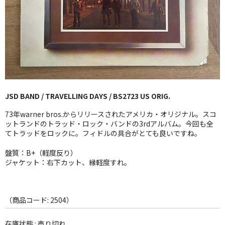
GG RECORD （当店のレーベル）
全商品
JAZZ-US
BLUE NOTE
JSD BAND / TRAVELLING DAYS / BS2723 US ORIG.
JAZZ-EU
73年warner bros.からリリースされたアメリカ・オリジナル。スコ
JAZZ-JP
ットランドのトラッド・ロック・バンドの3rdアルバム。今回も全
てトラッドをロックに。フィドルの具合がとても良いですね。
JAZZ-VOCAL
盤質：B+（軽度反り）
ジャケット：右下カット、縁軽度すれ。
J-POP
ROCK
（商品コード: 2504）
FOLK,SSW
在庫状態 : 売り切れ