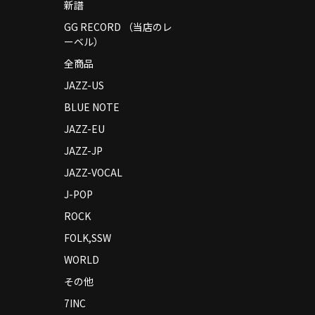
新譜
GG RECORD （当店のレ
ーベル）
全商品
JAZZ-US
BLUE NOTE
JAZZ-EU
JAZZ-JP
JAZZ-VOCAL
J-POP
ROCK
FOLK,SSW
WORLD
その他
7INC