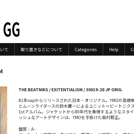
 GG
いて
取り置きなどについて
Categories
Help
C
M
THE BEATNIKS / EXITENTIALISM / 30019-28 JP ORIG.
81年vapからリリースされた日本・オリジナル。YMOの高橋
とムーンライダースの鈴木慶一によるユニット＝ビートニク
1stアルバム。ジャケットから80年代を象徴するようなスタ
ッシュなアートデザインは、YMOを手掛けた奥村靫正。
盤質：A-