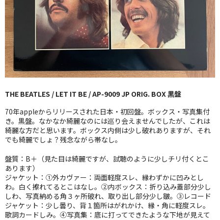
GG RECORD （当店のレーベル）
全商品
JAZZ-US
BLUE NOTE
THE BEATLES / LET IT BE / AP-9009 JP ORIG. BOX 黒盤
JAZZ-EU
70年appleからリリースされた日本・初回盤。ボックス・写真集付
JAZZ-JP
き。黒盤。なかなか綺麗なのには巡り会えませんでしたが、これは
綺麗な方だと思います。ボックス内側は少し破れありますが、それ
でも綺麗でしょ？残念ながら帯なし。
JAZZ-VOCAL
盤質：B＋（見た目は綺麗ですが、試聴のように少しチリ付くとこ
J-POP
あります）
ジャケット：①外カヴァー：両面軽度スレ、縁わずかに凹みとし
ROCK
わ。白く擦れてるとこはなし。②内ボックス：折り込み蓋部分少し
しわ、写真納める角３ヶ所破れ、取り出し部分少し皺。③レコード
FOLK,SSW
ジャケット：少し曇り、背１箇所はがれかけ、縁・角に軽度スレ。
歌詞カードしみ。④写真集：底に打ってできたような下地が見えて