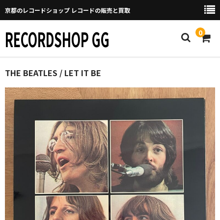
京都のレコードショップ レコードの販売と買取
RECORDSHOP GG
0
Home
THE BEATLES / LET IT BE
マイページ
GGについて
買取について
取り置きなどについて
Categories
New Arrivals
新譜