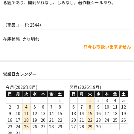
WORLD
る箇所あり、糊剥がれなし、しみなし。著作権シールあり。
その他
（商品コード: 2544）
7INC
在庫状態 : 売り切れ
レア盤（1万円以上）
只今お取扱い出来ません
Webのみ no.1
Webのみ no.2
営業日カレンダー
Webのみ no.3
今月(2026年8月)
翌月(2026年9月)
Webのみ no.4
日
月
火
水
木
金
土
日
月
火
水
木
金
土
1
1
2
3
4
5
売り切れ
2
3
4
5
6
7
8
6
7
8
9
10
11
12
9
10
11
12
13
14
15
13
14
15
16
17
18
19
Help
16
17
18
19
20
21
22
20
21
22
23
24
25
26
23
24
25
26
27
28
29
27
28
29
30
送料
30
31