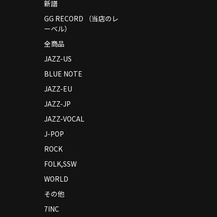
新譜
GG RECORD （当店のレ
ーベル）
全商品
JAZZ-US
BLUE NOTE
JAZZ-EU
JAZZ-JP
JAZZ-VOCAL
J-POP
ROCK
FOLK,SSW
WORLD
その他
7INC