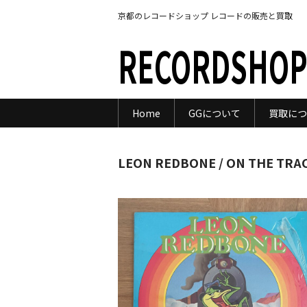
京都のレコードショップ レコードの販売と買取
RECORDSHOP
Home
GGについて
買取につ
LEON REDBONE / ON THE TRA