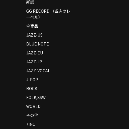
新譜
GG RECORD （当店のレ
ーベル）
全商品
JAZZ-US
BLUE NOTE
JAZZ-EU
JAZZ-JP
JAZZ-VOCAL
J-POP
ROCK
FOLK,SSW
WORLD
その他
7INC