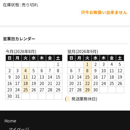
WORLD
在庫状態 : 売り切れ
只今お取扱い出来ません
その他
7INC
レア盤（1万円以上）
営業日カレンダー
Webのみ no.1
今月(2026年8月)
翌月(2026年9月)
日
月
火
水
木
金
土
日
月
火
水
木
金
土
Webのみ no.2
1
1
2
3
4
5
2
3
4
5
6
7
8
6
7
8
9
10
11
12
Webのみ no.3
9
10
11
12
13
14
15
13
14
15
16
17
18
19
16
17
18
19
20
21
22
20
21
22
23
24
25
26
Webのみ no.4
23
24
25
26
27
28
29
27
28
29
30
30
31
(
発送業務休日)
売り切れ
Help
Home
送料
マイページ