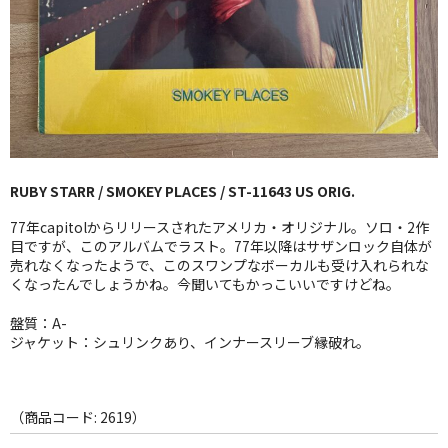
GG RECORD （当店のレーベル）
全商品
JAZZ-US
BLUE NOTE
RUBY STARR / SMOKEY PLACES / ST-11643 US ORIG.
JAZZ-EU
77年capitolからリリースされたアメリカ・オリジナル。ソロ・2作
JAZZ-JP
目ですが、このアルバムでラスト。77年以降はサザンロック自体が
売れなくなったようで、このスワンプなボーカルも受け入れられな
くなったんでしょうかね。今聞いてもかっこいいですけどね。
JAZZ-VOCAL
盤質：A-
J-POP
ジャケット：シュリンクあり、インナースリーブ縁破れ。
ROCK
FOLK,SSW
（商品コード: 2619）