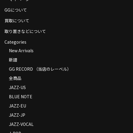
商品の発送
GGについて
お支払い方法
買取について
返品
取り置きなどについて
Categories
コンディション
New Arrivals
Privacy Policy
新譜
特定商取引法に基づく表示
GG RECORD （当店のレーベル）
全商品
Contact
JAZZ-US
BLUE NOTE
JAZZ-EU
JAZZ-JP
JAZZ-VOCAL