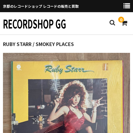
京都のレコードショップ レコードの販売と買取
RECORDSHOP GG
0
Home
RUBY STARR / SMOKEY PLACES
マイページ
GGについて
買取について
取り置きなどについて
Categories
New Arrivals
新譜