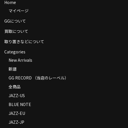
Home
商品の発送
マイページ
お支払い方法
GGについて
返品
買取について
取り置きなどについて
コンディション
Categories
Privacy Policy
New Arrivals
特定商取引法に基づく表示
新譜
Contact
GG RECORD （当店のレーベル）
全商品
JAZZ-US
BLUE NOTE
JAZZ-EU
JAZZ-JP