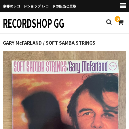
京都のレコードショップ レコードの販売と買取
RECORDSHOP GG
0
Home
GARY McFARLAND / SOFT SAMBA STRINGS
マイページ
GGについて
買取について
取り置きなどについて
Categories
New Arrivals
新譜