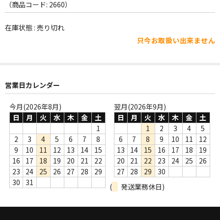
WORLD
（商品コード: 2660）
その他
在庫状態 : 売り切れ
只今お取扱い出来ません
7INC
レア盤（1万円以上）
Webのみ no.1
営業日カレンダー
Webのみ no.2
今月(2026年8月)
翌月(2026年9月)
日
月
火
水
木
金
土
日
月
火
水
木
金
土
Webのみ no.3
1
1
2
3
4
5
2
3
4
5
6
7
8
6
7
8
9
10
11
12
Webのみ no.4
9
10
11
12
13
14
15
13
14
15
16
17
18
19
16
17
18
19
20
21
22
20
21
22
23
24
25
26
売り切れ
23
24
25
26
27
28
29
27
28
29
30
30
31
(
発送業務休日)
Help
送料