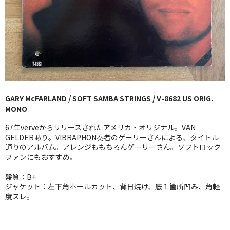
GG RECORD （当店のレーベル）
全商品
JAZZ-US
BLUE NOTE
GARY McFARLAND / SOFT SAMBA STRINGS / V-8682 US ORIG.
JAZZ-EU
MONO
JAZZ-JP
67年verveからリリースされたアメリカ・オリジナル。VAN
GELDERあり。VIBRAPHON奏者のゲーリーさんによる、タイトル
JAZZ-VOCAL
通りのアルバム。アレンジももちろんゲーリーさん。ソフトロック
ファンにもおすすめ。
J-POP
盤質：B+
ジャケット：左下角ホールカット、背日焼け、底１箇所凹み、角軽
ROCK
度スレ。
FOLK,SSW