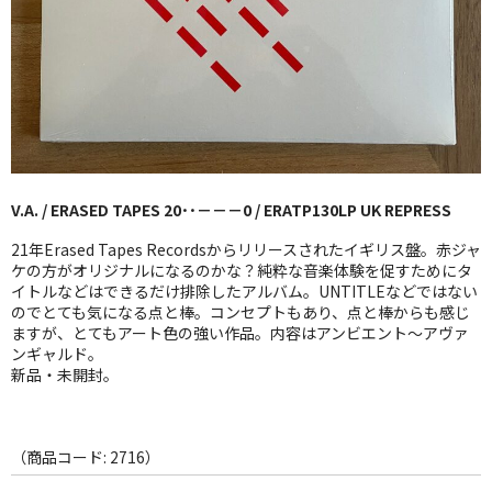
GG RECORD （当店のレーベル）
全商品
JAZZ-US
BLUE NOTE
V.A. / ERASED TAPES 20･･－－－0 / ERATP130LP UK REPRESS
JAZZ-EU
21年Erased Tapes Recordsからリリースされたイギリス盤。赤ジャ
JAZZ-JP
ケの方がオリジナルになるのかな？純粋な音楽体験を促すためにタ
イトルなどはできるだけ排除したアルバム。UNTITLEなどではない
のでとても気になる点と棒。コンセプトもあり、点と棒からも感じ
JAZZ-VOCAL
ますが、とてもアート色の強い作品。内容はアンビエント〜アヴァ
ンギャルド。
J-POP
新品・未開封。
ROCK
FOLK,SSW
（商品コード: 2716）