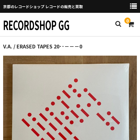
京都のレコードショップ レコードの販売と買取
RECORDSHOP GG
0
Home
V.A. / ERASED TAPES 20･･－－－0
マイページ
GGについて
買取について
取り置きなどについて
Categories
New Arrivals
新譜