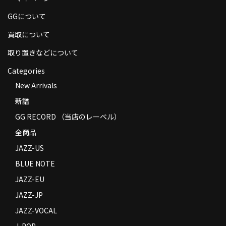
商品の発送
GGについて
お支払い方法
買取について
返品
取り置きなどについて
Categories
コンディション
New Arrivals
Privacy Policy
新譜
特定商取引法に基づく表示
GG RECORD （当店のレーベル）
全商品
Contact
JAZZ-US
BLUE NOTE
JAZZ-EU
JAZZ-JP
JAZZ-VOCAL
J-POP