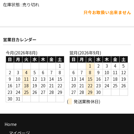
WORLD
在庫状態 : 売り切れ
只今お取扱い出来ません
その他
7INC
レア盤（1万円以上）
営業日カレンダー
Webのみ no.1
今月(2026年8月)
翌月(2026年9月)
日
月
火
水
木
金
土
日
月
火
水
木
金
土
Webのみ no.2
1
1
2
3
4
5
2
3
4
5
6
7
8
6
7
8
9
10
11
12
Webのみ no.3
9
10
11
12
13
14
15
13
14
15
16
17
18
19
16
17
18
19
20
21
22
20
21
22
23
24
25
26
Webのみ no.4
23
24
25
26
27
28
29
27
28
29
30
30
31
(
発送業務休日)
売り切れ
Help
Home
送料
マイページ