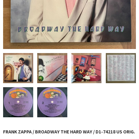
GG RECORD （当店のレーベル）
全商品
JAZZ-US
BLUE NOTE
JAZZ-EU
JAZZ-JP
JAZZ-VOCAL
J-POP
ROCK
FOLK,SSW
FRANK ZAPPA / BROADWAY THE HARD WAY / D1-74218 US ORIG.