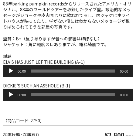
WORLD
88年barking pumpkin recordsからリリースされたアメリカ・オリ
ジナル。88年のワールドツアーを収録したライブ盤。政治的なメッ
その他
セージがジョークや皮肉まじりに歌われてるし、内ジャケはホワイ
トハウスが映ってたり、学がない僕にはわからないメッセージが散
りばめられてそうな部屋の写真です。
7INC
盤質：B+（反りありますが音への影響はほぼなし）
レア盤（1万円以上）
ジャケット：角に軽度スレありますが、概ね綺麗です。
Webのみ no.1
試聴
ELVIS HAS JUST LEF THE BUILDING (A-1)
Webのみ no.2
音
00:00
00:00
声
Webのみ no.3
プ
レ
DICKIE’S SUCH AN ASSHOLE (B-1)
ー
Webのみ no.4
音
ヤ
00:00
00:00
声
ー
プ
売り切れ
レ
ー
Help
ヤ
（商品コード: 2750）
ー
送料
¥2,800
在庫状態 : 在庫有り