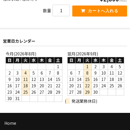
(税込)
商品の発送
数量
お支払い方法
返品
営業日カレンダー
コンディション
今月(2026年8月)
翌月(2026年9月)
Privacy Policy
日
月
火
水
木
金
土
日
月
火
水
木
金
土
特定商取引法に基づく表示
1
1
2
3
4
5
2
3
4
5
6
7
8
6
7
8
9
10
11
12
Contact
9
10
11
12
13
14
15
13
14
15
16
17
18
19
16
17
18
19
20
21
22
20
21
22
23
24
25
26
23
24
25
26
27
28
29
27
28
29
30
30
31
(
発送業務休日)
Home