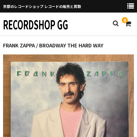
京都のレコードショップ レコードの販売と買取
RECORDSHOP GG
0
Home
FRANK ZAPPA / BROADWAY THE HARD WAY
マイページ
GGについて
買取について
取り置きなどについて
Categories
New Arrivals
新譜