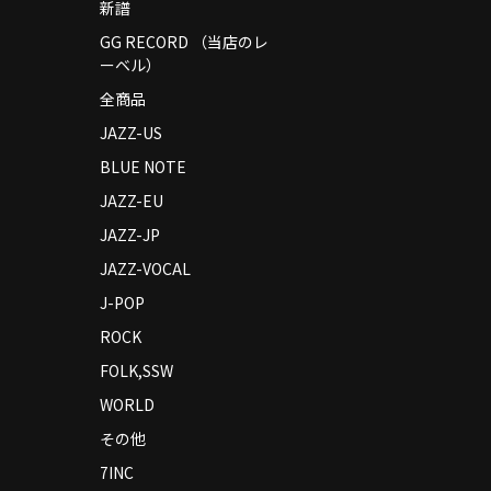
新譜
GG RECORD （当店のレ
ーベル）
全商品
JAZZ-US
BLUE NOTE
JAZZ-EU
JAZZ-JP
JAZZ-VOCAL
J-POP
ROCK
FOLK,SSW
WORLD
その他
7INC