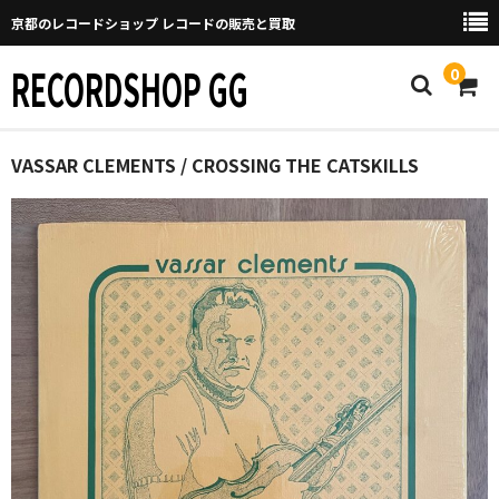
京都のレコードショップ レコードの販売と買取
RECORDSHOP GG
0
Home
VASSAR CLEMENTS / CROSSING THE CATSKILLS
マイページ
GGについて
買取について
取り置きなどについて
Categories
New Arrivals
新譜