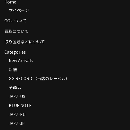
Home
商品の発送
マイページ
お支払い方法
GGについて
返品
買取について
取り置きなどについて
コンディション
Categories
Privacy Policy
New Arrivals
特定商取引法に基づく表示
新譜
GG RECORD （当店のレーベル）
Contact
全商品
JAZZ-US
BLUE NOTE
JAZZ-EU
JAZZ-JP