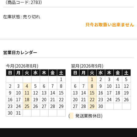
WORLD
（商品コード: 2783）
その他
在庫状態 : 売り切れ
只今お取扱い出来ません
7INC
レア盤（1万円以上）
営業日カレンダー
Webのみ no.1
Webのみ no.2
今月(2026年8月)
翌月(2026年9月)
日
月
火
水
木
金
土
日
月
火
水
木
金
土
Webのみ no.3
1
1
2
3
4
5
2
3
4
5
6
7
8
6
7
8
9
10
11
12
Webのみ no.4
9
10
11
12
13
14
15
13
14
15
16
17
18
19
16
17
18
19
20
21
22
20
21
22
23
24
25
26
売り切れ
23
24
25
26
27
28
29
27
28
29
30
30
31
(
発送業務休日)
Help
送料