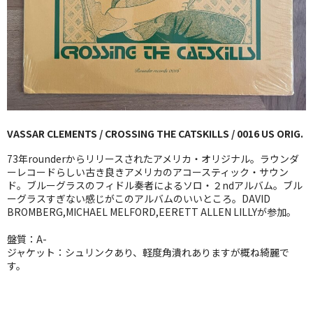
GG RECORD （当店のレーベル）
全商品
JAZZ-US
BLUE NOTE
VASSAR CLEMENTS / CROSSING THE CATSKILLS / 0016 US ORIG.
JAZZ-EU
73年rounderからリリースされたアメリカ・オリジナル。ラウンダ
JAZZ-JP
ーレコードらしい古き良きアメリカのアコースティック・サウン
ド。ブルーグラスのフィドル奏者によるソロ・２ndアルバム。ブル
ーグラスすぎない感じがこのアルバムのいいところ。DAVID
JAZZ-VOCAL
BROMBERG,MICHAEL MELFORD,EERETT ALLEN LILLYが参加。
J-POP
盤質：A-
ジャケット：シュリンクあり、軽度角潰れありますが概ね綺麗で
ROCK
す。
FOLK,SSW