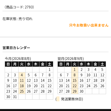
WORLD
（商品コード: 2793）
その他
在庫状態 : 売り切れ
7INC
只今お取扱い出来ません
レア盤（1万円以上）
Webのみ no.1
営業日カレンダー
Webのみ no.2
今月(2026年8月)
翌月(2026年9月)
Webのみ no.3
日
月
火
水
木
金
土
日
月
火
水
木
金
土
1
1
2
3
4
5
Webのみ no.4
2
3
4
5
6
7
8
6
7
8
9
10
11
12
9
10
11
12
13
14
15
13
14
15
16
17
18
19
売り切れ
16
17
18
19
20
21
22
20
21
22
23
24
25
26
23
24
25
26
27
28
29
27
28
29
30
Help
30
31
(
発送業務休日)
送料