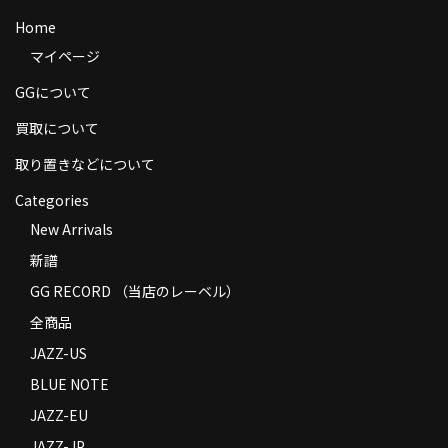
商品の発送
Home
マイページ
お支払い方法
GGについて
返品
買取について
コンディション
取り置きなどについて
Privacy Policy
Categories
New Arrivals
特定商取引法に基づく表示
新譜
Contact
GG RECORD （当店のレーベル）
全商品
JAZZ-US
BLUE NOTE
JAZZ-EU
JAZZ-JP