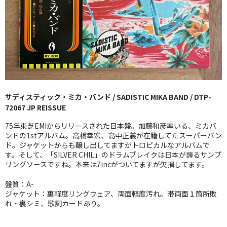
GG RECORD （当店のレーベル）
全商品
JAZZ-US
BLUE NOTE
サディスティック・ミカ・バンド / SADISTIC MIKA BAND / DTP-
JAZZ-EU
72067 JP REISSUE
JAZZ-JP
75年東芝EMIからリリースされた日本盤。加藤和彦率いる、ミカバ
ンドの1stアルバム。高橋幸宏、高中正義が在籍してたスーパーバン
JAZZ-VOCAL
ド。ジャケットからも醸し出してますがトロピカルなアルバムで
す。そして、「SILVER CHIL」のドラムブレイクは日本が誇るサンプ
リングソースですね。本来は7incがついてますが欠損してます。
J-POP
盤質：A-
ROCK
ジャケット：裏軽度リングウェア、両面軽度汚れ。帯両面１箇所敗
れ・裏シミ、歌詞カードあり。
FOLK,SSW