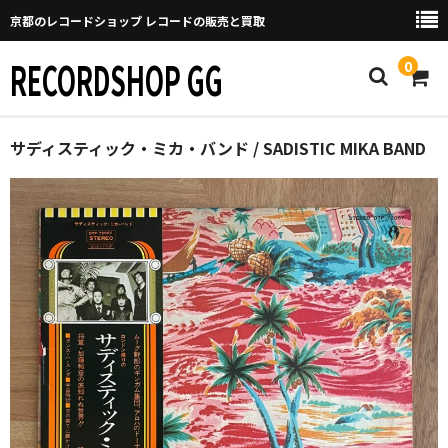
京都のレコードショップ レコードの販売と買取
RECORDSHOP GG
0
Home
サディスティック・ミカ・バンド / SADISTIC MIKA BAND
マイページ
GGについて
買取について
取り置きなどについて
Categories
New Arrivals
新譜