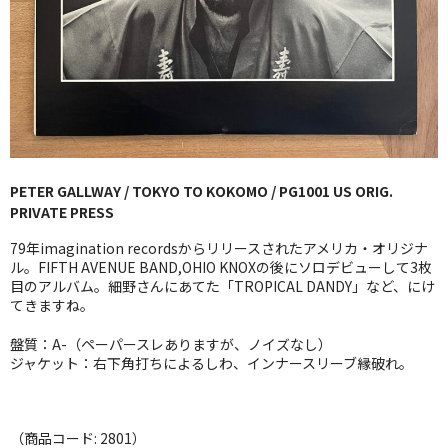
GG RECORD （当店のレーベル）
全商品
JAZZ-US
BLUE NOTE
PETER GALLWAY / TOKYO TO KOKOMO / PG1001 US ORIG.
JAZZ-EU
PRIVATE PRESS
JAZZ-JP
79年imagination recordsからリリースされたアメリカ・オリジナ
ル。FIFTH AVENUE BAND,OHIO KNOXの後にソロデビューして3枚
JAZZ-VOCAL
目のアルバム。細野さんにあてた「TROPICAL DANDY」など、にけ
てきますね。
J-POP
盤質：A-（ペーパースレありますが、ノイズなし）
ジャケット：右下角打ちによるしわ、インナースリーブ縁破れ。
ROCK
FOLK,SSW
（商品コード: 2801）