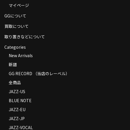
マイページ
商品の発送
GGについて
お支払い方法
買取について
返品
取り置きなどについて
コンディション
Categories
Privacy Policy
New Arrivals
新譜
特定商取引法に基づく表示
GG RECORD （当店のレーベル）
Contact
全商品
JAZZ-US
BLUE NOTE
JAZZ-EU
JAZZ-JP
JAZZ-VOCAL