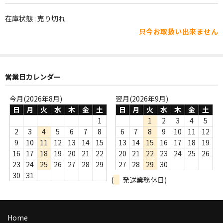
WORLD
在庫状態 : 売り切れ
その他
只今お取扱い出来ません
7INC
レア盤（1万円以上）
営業日カレンダー
Webのみ no.1
今月(2026年8月)
翌月(2026年9月)
Webのみ no.2
日
月
火
水
木
金
土
日
月
火
水
木
金
土
1
1
2
3
4
5
Webのみ no.3
2
3
4
5
6
7
8
6
7
8
9
10
11
12
9
10
11
12
13
14
15
13
14
15
16
17
18
19
Webのみ no.4
16
17
18
19
20
21
22
20
21
22
23
24
25
26
23
24
25
26
27
28
29
27
28
29
30
売り切れ
30
31
(
発送業務休日)
Help
送料
Home