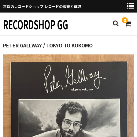
京都のレコードショップ レコードの販売と買取
RECORDSHOP GG
0
Home
PETER GALLWAY / TOKYO TO KOKOMO
マイページ
GGについて
買取について
取り置きなどについて
Categories
New Arrivals
新譜