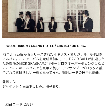
GG RECORD （当店のレーベル）
全商品
JAZZ-US
BLUE NOTE
PROCOL HARUM / GRAND HOTEL / CHR1037 UK ORIG.
JAZZ-EU
73年chrysalisからリリースされたイギリス・オリジナル。6作目の
JAZZ-JP
アルバム。このアルバムを完成目前にして、DAVID BALLが脱退した
ため後任のMICK GRABHAMがギターソロをオーバーダビングしたと
のこと。このアルバムでも豪華で美しいアンサンブルがロックと融
JAZZ-VOCAL
合されて素晴らしい一枚となってます。歌詞カードの冊子も豪華。
J-POP
盤質：B+
ジャケット：両面少ししみ。冊子あり。
ROCK
FOLK,SSW
（商品コード: 2831）