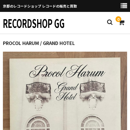
京都のレコードショップ レコードの販売と買取
RECORDSHOP GG
0
Home
PROCOL HARUM / GRAND HOTEL
マイページ
GGについて
買取について
取り置きなどについて
Categories
New Arrivals
新譜