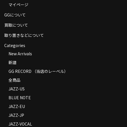
マイページ
商品の発送
GGについて
お支払い方法
買取について
返品
取り置きなどについて
コンディション
Categories
Privacy Policy
New Arrivals
新譜
特定商取引法に基づく表示
GG RECORD （当店のレーベル）
Contact
全商品
JAZZ-US
BLUE NOTE
JAZZ-EU
JAZZ-JP
JAZZ-VOCAL