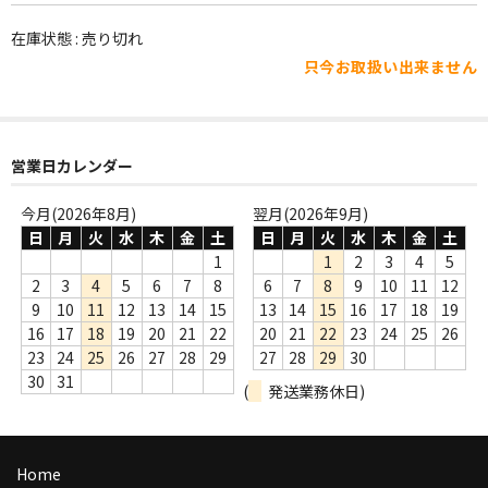
WORLD
在庫状態 : 売り切れ
その他
只今お取扱い出来ません
7INC
レア盤（1万円以上）
営業日カレンダー
Webのみ no.1
今月(2026年8月)
翌月(2026年9月)
Webのみ no.2
日
月
火
水
木
金
土
日
月
火
水
木
金
土
1
1
2
3
4
5
Webのみ no.3
2
3
4
5
6
7
8
6
7
8
9
10
11
12
9
10
11
12
13
14
15
13
14
15
16
17
18
19
Webのみ no.4
16
17
18
19
20
21
22
20
21
22
23
24
25
26
23
24
25
26
27
28
29
27
28
29
30
売り切れ
30
31
(
発送業務休日)
Help
送料
Home