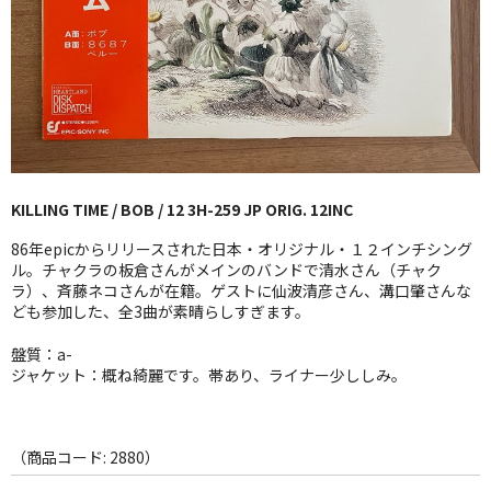
GG RECORD （当店のレーベル）
全商品
JAZZ-US
BLUE NOTE
KILLING TIME / BOB / 12 3H-259 JP ORIG. 12INC
JAZZ-EU
86年epicからリリースされた日本・オリジナル・１２インチシング
JAZZ-JP
ル。チャクラの板倉さんがメインのバンドで清水さん（チャク
ラ）、斉藤ネコさんが在籍。ゲストに仙波清彦さん、溝口肇さんな
ども参加した、全3曲が素晴らしすぎます。
JAZZ-VOCAL
盤質：a-
J-POP
ジャケット：概ね綺麗です。帯あり、ライナー少ししみ。
ROCK
FOLK,SSW
（商品コード: 2880）