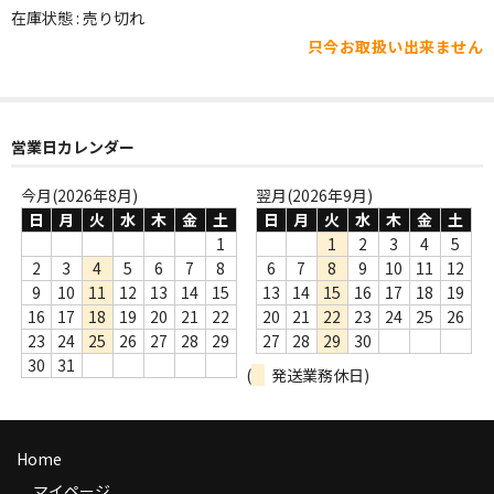
WORLD
在庫状態 : 売り切れ
只今お取扱い出来ません
その他
7INC
レア盤（1万円以上）
営業日カレンダー
Webのみ no.1
今月(2026年8月)
翌月(2026年9月)
日
月
火
水
木
金
土
日
月
火
水
木
金
土
Webのみ no.2
1
1
2
3
4
5
2
3
4
5
6
7
8
6
7
8
9
10
11
12
Webのみ no.3
9
10
11
12
13
14
15
13
14
15
16
17
18
19
16
17
18
19
20
21
22
20
21
22
23
24
25
26
Webのみ no.4
23
24
25
26
27
28
29
27
28
29
30
30
31
(
発送業務休日)
売り切れ
Help
Home
送料
マイページ