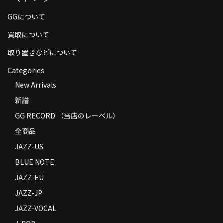
商品の発送
GGについて
お支払い方法
買取について
返品
取り置きなどについて
Categories
コンディション
New Arrivals
Privacy Policy
新譜
特定商取引法に基づく表示
GG RECORD （当店のレーベル）
全商品
Contact
JAZZ-US
BLUE NOTE
JAZZ-EU
JAZZ-JP
JAZZ-VOCAL