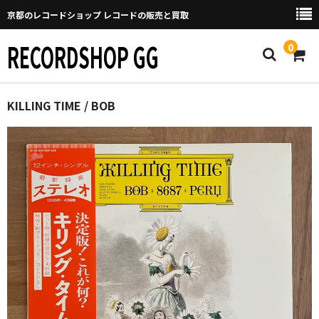
京都のレコードショップ レコードの販売と買取
RECORDSHOP GG
0
Home
KILLING TIME / BOB
マイページ
GGについて
買取について
取り置きなどについて
Categories
New Arrivals
新譜