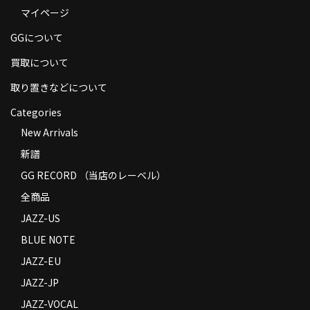
マイページ
商品の発送
GGについて
お支払い方法
買取について
返品
取り置きなどについて
コンディション
Categories
Privacy Policy
New Arrivals
新譜
特定商取引法に基づく表示
GG RECORD （当店のレーベル）
Contact
全商品
JAZZ-US
BLUE NOTE
JAZZ-EU
JAZZ-JP
JAZZ-VOCAL