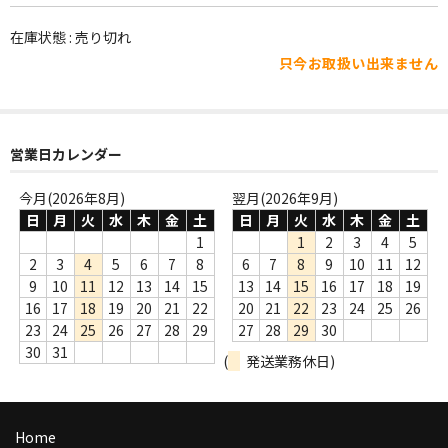
WORLD
在庫状態 : 売り切れ
その他
只今お取扱い出来ません
7INC
レア盤（1万円以上）
営業日カレンダー
Webのみ no.1
今月(2026年8月)
翌月(2026年9月)
Webのみ no.2
日
月
火
水
木
金
土
日
月
火
水
木
金
土
1
1
2
3
4
5
Webのみ no.3
2
3
4
5
6
7
8
6
7
8
9
10
11
12
9
10
11
12
13
14
15
13
14
15
16
17
18
19
Webのみ no.4
16
17
18
19
20
21
22
20
21
22
23
24
25
26
23
24
25
26
27
28
29
27
28
29
30
売り切れ
30
31
(
発送業務休日)
Help
送料
Home