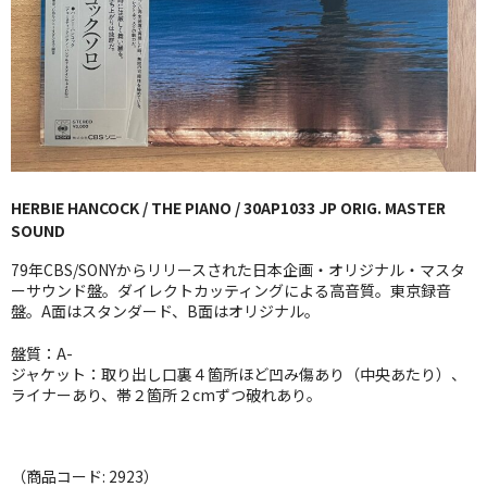
GG RECORD （当店のレーベル）
全商品
JAZZ-US
BLUE NOTE
HERBIE HANCOCK / THE PIANO / 30AP1033 JP ORIG. MASTER
JAZZ-EU
SOUND
JAZZ-JP
79年CBS/SONYからリリースされた日本企画・オリジナル・マスタ
ーサウンド盤。ダイレクトカッティングによる高音質。東京録音
JAZZ-VOCAL
盤。A面はスタンダード、B面はオリジナル。
盤質：A-
J-POP
ジャケット：取り出し口裏４箇所ほど凹み傷あり（中央あたり）、
ライナーあり、帯２箇所２cmずつ破れあり。
ROCK
FOLK,SSW
（商品コード: 2923）