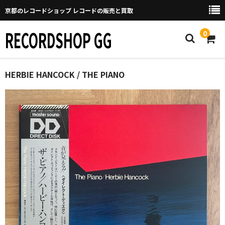
京都のレコードショップ レコードの販売と買取
RECORDSHOP GG
0
Home
HERBIE HANCOCK / THE PIANO
マイページ
GGについて
買取について
取り置きなどについて
Categories
New Arrivals
新譜