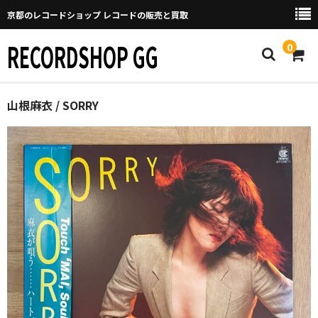
京都のレコードショップ レコードの販売と買取
RECORDSHOP GG
0
Home
山根麻衣 / SORRY
マイページ
GGについて
買取について
取り置きなどについて
Categories
New Arrivals
新譜