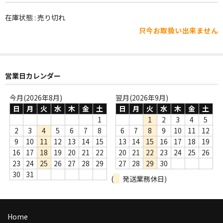
WORLD
在庫状態 : 売り切れ
その他
只今お取扱い出来ません
7INC
レア盤（1万円以上）
営業日カレンダー
Webのみ no.1
今月(2026年8月)
翌月(2026年9月)
Webのみ no.2
日
月
火
水
木
金
土
日
月
火
水
木
金
土
1
1
2
3
4
5
Webのみ no.3
2
3
4
5
6
7
8
6
7
8
9
10
11
12
9
10
11
12
13
14
15
13
14
15
16
17
18
19
Webのみ no.4
16
17
18
19
20
21
22
20
21
22
23
24
25
26
23
24
25
26
27
28
29
27
28
29
30
売り切れ
30
31
(
発送業務休日)
Help
送料
Home