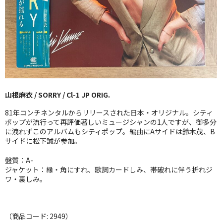
GG RECORD （当店のレーベル）
全商品
JAZZ-US
BLUE NOTE
山根麻衣 / SORRY / Cl-1 JP ORIG.
JAZZ-EU
81年コンチネンタルからリリースされた日本・オリジナル。シティ
JAZZ-JP
ポップが流行って再評価著しいミュージシャンの1人ですが、御多分
に洩れずこのアルバムもシティポップ。編曲にAサイドは鈴木茂、B
サイドに松下誠が参加。
JAZZ-VOCAL
盤質：A-
J-POP
ジャケット：縁・角にすれ、歌詞カードしみ、帯破れに伴う折れジ
ワ・裏しみ。
ROCK
FOLK,SSW
（商品コード: 2949）