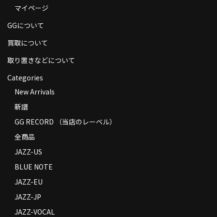
マイページ
商品の発送
GGについて
お支払い方法
買取について
返品
取り置きなどについて
コンディション
Categories
Privacy Policy
New Arrivals
新譜
特定商取引法に基づく表示
GG RECORD （当店のレーベル）
Contact
全商品
JAZZ-US
BLUE NOTE
JAZZ-EU
JAZZ-JP
JAZZ-VOCAL