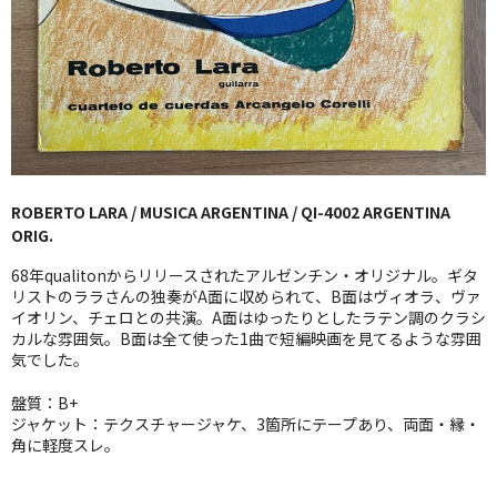
GG RECORD （当店のレーベル）
全商品
JAZZ-US
BLUE NOTE
ROBERTO LARA / MUSICA ARGENTINA / QI-4002 ARGENTINA
JAZZ-EU
ORIG.
JAZZ-JP
68年qualitonからリリースされたアルゼンチン・オリジナル。ギタ
リストのララさんの独奏がA面に収められて、B面はヴィオラ、ヴァ
JAZZ-VOCAL
イオリン、チェロとの共演。A面はゆったりとしたラテン調のクラシ
カルな雰囲気。B面は全て使った1曲で短編映画を見てるような雰囲
気でした。
J-POP
盤質：B+
ROCK
ジャケット：テクスチャージャケ、3箇所にテープあり、両面・縁・
角に軽度スレ。
FOLK,SSW