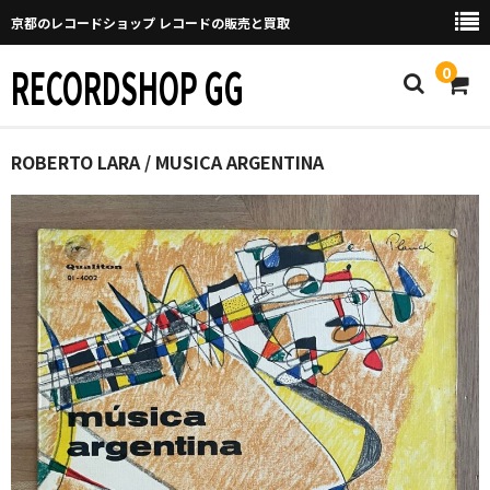
京都のレコードショップ レコードの販売と買取
RECORDSHOP GG
0
Home
ROBERTO LARA / MUSICA ARGENTINA
マイページ
GGについて
買取について
取り置きなどについて
Categories
New Arrivals
新譜