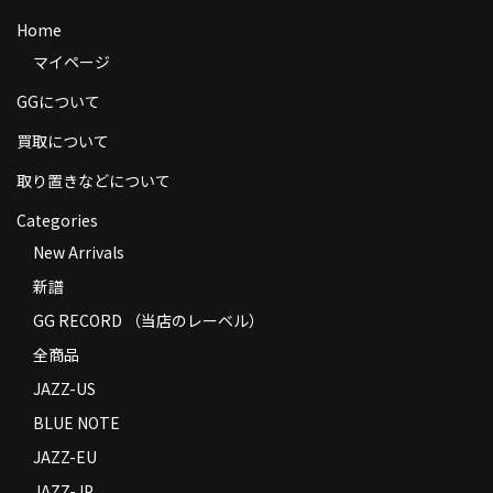
商品の発送
Home
マイページ
お支払い方法
GGについて
返品
買取について
コンディション
取り置きなどについて
Privacy Policy
Categories
New Arrivals
特定商取引法に基づく表示
新譜
Contact
GG RECORD （当店のレーベル）
全商品
JAZZ-US
BLUE NOTE
JAZZ-EU
JAZZ-JP