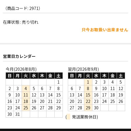
WORLD
（商品コード: 2971）
その他
在庫状態 : 売り切れ
7INC
只今お取扱い出来ません
レア盤（1万円以上）
Webのみ no.1
営業日カレンダー
Webのみ no.2
今月(2026年8月)
翌月(2026年9月)
Webのみ no.3
日
月
火
水
木
金
土
日
月
火
水
木
金
土
1
1
2
3
4
5
Webのみ no.4
2
3
4
5
6
7
8
6
7
8
9
10
11
12
9
10
11
12
13
14
15
13
14
15
16
17
18
19
売り切れ
16
17
18
19
20
21
22
20
21
22
23
24
25
26
23
24
25
26
27
28
29
27
28
29
30
Help
30
31
(
発送業務休日)
送料