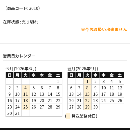
WORLD
（商品コード: 3010）
その他
在庫状態 : 売り切れ
7INC
只今お取扱い出来ません
レア盤（1万円以上）
Webのみ no.1
営業日カレンダー
Webのみ no.2
今月(2026年8月)
翌月(2026年9月)
Webのみ no.3
日
月
火
水
木
金
土
日
月
火
水
木
金
土
1
1
2
3
4
5
Webのみ no.4
2
3
4
5
6
7
8
6
7
8
9
10
11
12
9
10
11
12
13
14
15
13
14
15
16
17
18
19
売り切れ
16
17
18
19
20
21
22
20
21
22
23
24
25
26
23
24
25
26
27
28
29
27
28
29
30
Help
30
31
(
発送業務休日)
送料