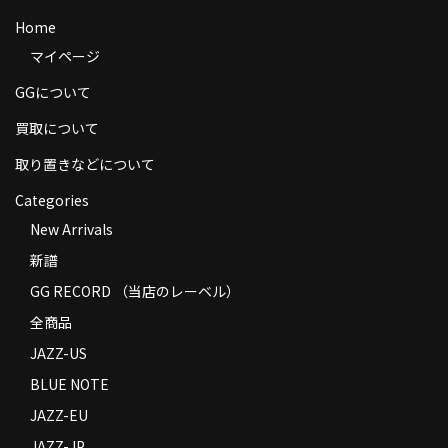
商品の発送
Home
マイページ
お支払い方法
GGについて
返品
買取について
コンディション
取り置きなどについて
Privacy Policy
Categories
New Arrivals
特定商取引法に基づく表示
新譜
Contact
GG RECORD （当店のレーベル）
全商品
JAZZ-US
BLUE NOTE
JAZZ-EU
JAZZ-JP