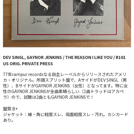
GG RECORD （当店のレーベル）
全商品
JAZZ-US
BLUE NOTE
DEV SINGL, GAYNOR JENKINS / THE REASON I LIKE YOU / R101
JAZZ-EU
US ORIG. PRIVATE PRESS
JAZZ-JP
77年rampur recordsなる自主レーベルからリリースされたアメリ
カ・オリジナル。所謂スプリット盤で、AサイドがDEV SINGL（男
JAZZ-VOCAL
性）、BサイドがGAYNOR JENKINS（女性）となってます。特に女
性のGAYNOR JENKINSが全曲素晴らしい（1曲トラッドはアカペ
ラ）ので、試聴は2曲ともGAYNOR JENKINSで！
J-POP
盤質:B+
ROCK
ジャケット：縁・角に軽度スレ、両面軽度スレ・汚れ。カシカード
あり。
FOLK,SSW