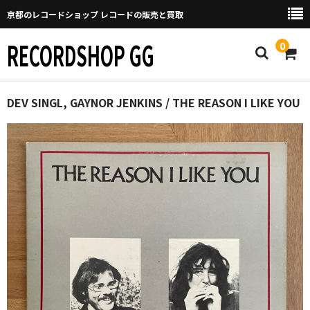
京都のレコードショップ レコードの販売と買取
RECORDSHOP GG
0
Home
DEV SINGL, GAYNOR JENKINS / THE REASON I LIKE YOU
マイページ
GGについて
買取について
取り置きなどについて
Categories
New Arrivals
新譜