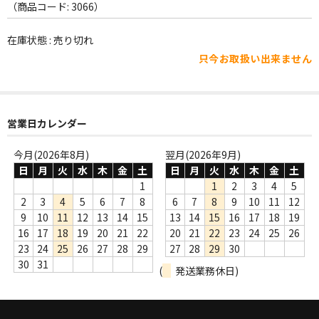
WORLD
（商品コード: 3066）
その他
在庫状態 : 売り切れ
只今お取扱い出来ません
7INC
レア盤（1万円以上）
Webのみ no.1
営業日カレンダー
Webのみ no.2
今月(2026年8月)
翌月(2026年9月)
日
月
火
水
木
金
土
日
月
火
水
木
金
土
Webのみ no.3
1
1
2
3
4
5
2
3
4
5
6
7
8
6
7
8
9
10
11
12
Webのみ no.4
9
10
11
12
13
14
15
13
14
15
16
17
18
19
16
17
18
19
20
21
22
20
21
22
23
24
25
26
売り切れ
23
24
25
26
27
28
29
27
28
29
30
30
31
(
発送業務休日)
Help
送料