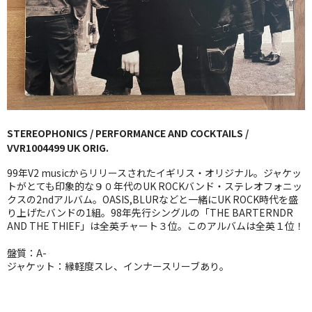
GG RECORD （当店のレーベル）
全商品
JAZZ-US
BLUE NOTE
STEREOPHONICS / PERFORMANCE AND COCKTAILS /
JAZZ-EU
VVR1004499 UK ORIG.
JAZZ-JP
99年V2 musicからリリースされたイギリス・オリジナル。ジャケッ
トがとても印象的な９０年代のUK ROCKバンド・ステレオフォニッ
JAZZ-VOCAL
クスの2ndアルバム。OASIS,BLURなどと一緒にUK ROCK時代を盛
り上げたバンドの1組。98年先行シングルの「THE BARTERNDR
AND THE THIEF」は全英チャート３位。このアルバムは全英１位！
J-POP
盤質：A-
ROCK
ジャケット：縁軽度スレ、インナースリーブあり。
FOLK,SSW