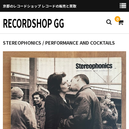
京都のレコードショップ レコードの販売と買取
RECORDSHOP GG
0
Home
STEREOPHONICS / PERFORMANCE AND COCKTAILS
マイページ
GGについて
買取について
取り置きなどについて
Categories
New Arrivals
新譜