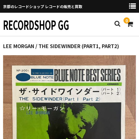
京都のレコードショップ レコードの販売と買取
RECORDSHOP GG
0
Home
LEE MORGAN / THE SIDEWINDER (PART1, PART2)
マイページ
GGについて
買取について
取り置きなどについて
Categories
New Arrivals
新譜