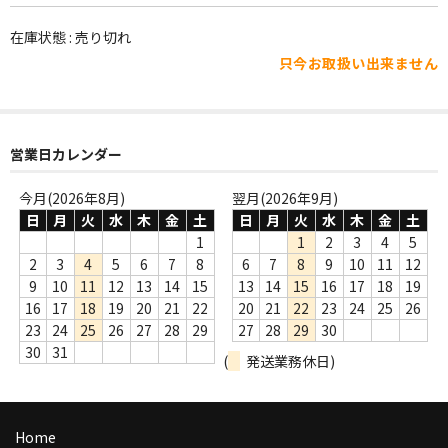
WORLD
在庫状態 : 売り切れ
その他
只今お取扱い出来ません
7INC
レア盤（1万円以上）
営業日カレンダー
Webのみ no.1
今月(2026年8月)
翌月(2026年9月)
Webのみ no.2
日
月
火
水
木
金
土
日
月
火
水
木
金
土
1
1
2
3
4
5
Webのみ no.3
2
3
4
5
6
7
8
6
7
8
9
10
11
12
9
10
11
12
13
14
15
13
14
15
16
17
18
19
Webのみ no.4
16
17
18
19
20
21
22
20
21
22
23
24
25
26
23
24
25
26
27
28
29
27
28
29
30
売り切れ
30
31
(
発送業務休日)
Help
送料
Home