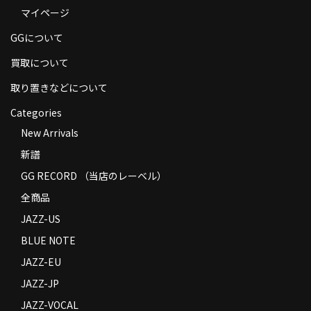
マイページ
商品の発送
GGについて
お支払い方法
買取について
返品
取り置きなどについて
コンディション
Categories
Privacy Policy
New Arrivals
新譜
特定商取引法に基づく表示
GG RECORD （当店のレーベル）
Contact
全商品
JAZZ-US
BLUE NOTE
JAZZ-EU
JAZZ-JP
JAZZ-VOCAL