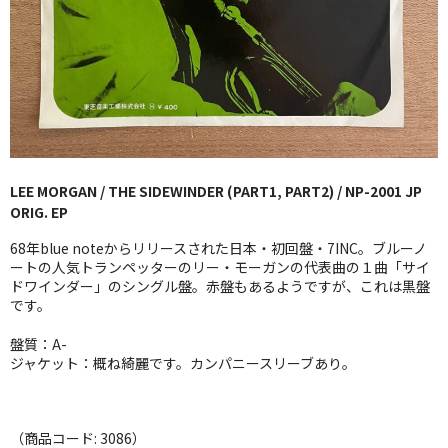
GG RECORD （当店のレーベル）
全商品
JAZZ-US
BLUE NOTE
LEE MORGAN / THE SIDEWINDER (PART1, PART2) / NP-2001 JP
JAZZ-EU
ORIG. EP
JAZZ-JP
68年blue noteからリリースされた日本・初回盤・7INC。ブルーノ
ートの人気トランペッターのリー・モーガンの代表曲の１曲「サイ
JAZZ-VOCAL
ドワインダー」のシングル盤。赤盤もあるようですが、これは黒盤
です。
J-POP
盤質：A-
ジャケット：概ね綺麗です。カンパニースリーブあり。
ROCK
FOLK,SSW
（商品コード: 3086）