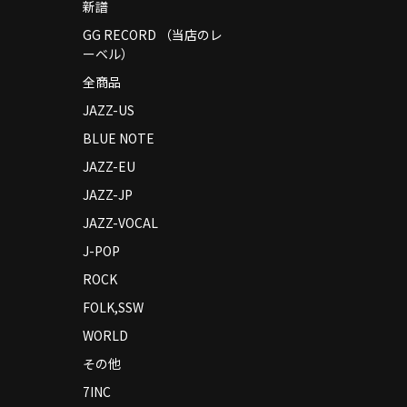
新譜
GG RECORD （当店のレ
ーベル）
全商品
JAZZ-US
BLUE NOTE
JAZZ-EU
JAZZ-JP
JAZZ-VOCAL
J-POP
ROCK
FOLK,SSW
WORLD
その他
7INC