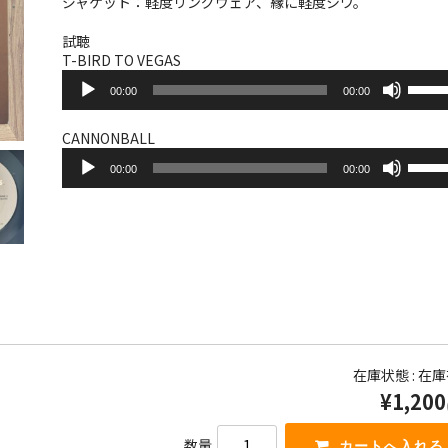
ジャケット：軽度リングウェア、縁に軽度シワ。
試聴
T-BIRD TO VEGAS
音
ボ
00:00
00:00
声
リ
プ
ュ
レ
ー
CANNONBALL
ー
音
ム
ボ
ヤ
00:00
00:00
声
調
リ
ー
プ
節
ュ
レ
に
ー
ー
は
ム
ヤ
上
調
ー
下
節
矢
に
印
は
キ
上
ー
下
を
矢
在庫状態 : 在
使
印
¥1,200
っ
キ
て
ー
く
を
数量