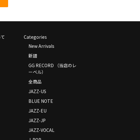
いて
Categories
New Arrivals
新譜
GG RECORD （当店のレ
ーベル）
全商品
JAZZ-US
BLUE NOTE
JAZZ-EU
JAZZ-JP
JAZZ-VOCAL
J-POP