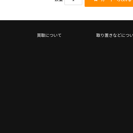
だ
使
さ
っ
い。
て
く
だ
さ
買取について
取り置きなどにつ
い。