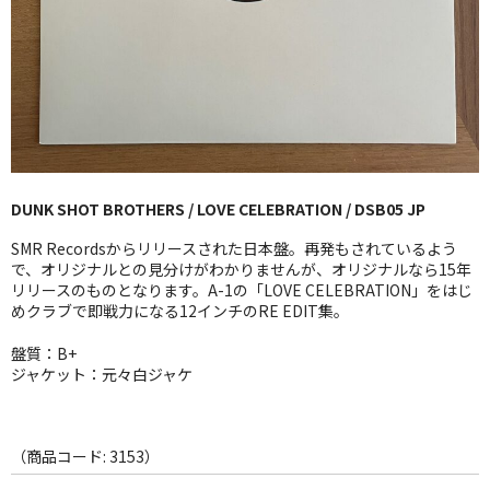
GG RECORD （当店のレーベル）
全商品
JAZZ-US
BLUE NOTE
DUNK SHOT BROTHERS / LOVE CELEBRATION / DSB05 JP
JAZZ-EU
SMR Recordsからリリースされた日本盤。再発もされているよう
JAZZ-JP
で、オリジナルとの見分けがわかりませんが、オリジナルなら15年
リリースのものとなります。A-1の「LOVE CELEBRATION」をはじ
めクラブで即戦力になる12インチのRE EDIT集。
JAZZ-VOCAL
盤質：B+
J-POP
ジャケット：元々白ジャケ
ROCK
FOLK,SSW
（商品コード: 3153）