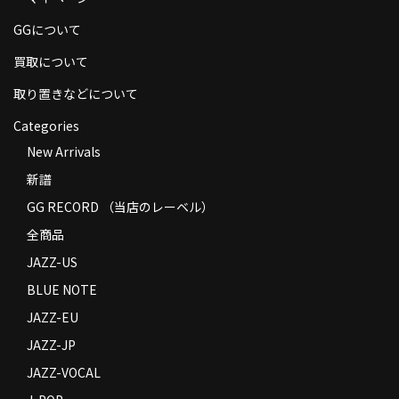
商品の発送
GGについて
お支払い方法
買取について
返品
取り置きなどについて
Categories
コンディション
New Arrivals
Privacy Policy
新譜
特定商取引法に基づく表示
GG RECORD （当店のレーベル）
全商品
Contact
JAZZ-US
BLUE NOTE
JAZZ-EU
JAZZ-JP
JAZZ-VOCAL