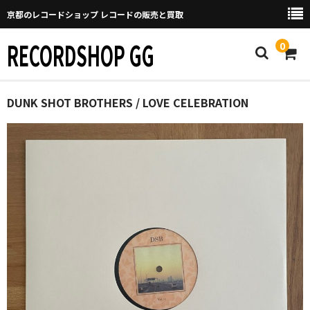
京都のレコードショップ レコードの販売と買取
RECORDSHOP GG
0
Home
DUNK SHOT BROTHERS / LOVE CELEBRATION
マイページ
GGについて
買取について
取り置きなどについて
Categories
New Arrivals
新譜