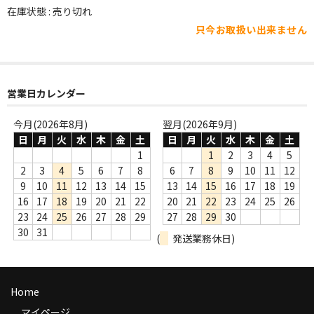
WORLD
在庫状態 : 売り切れ
只今お取扱い出来ません
その他
7INC
レア盤（1万円以上）
営業日カレンダー
Webのみ no.1
今月(2026年8月)
翌月(2026年9月)
日
月
火
水
木
金
土
日
月
火
水
木
金
土
Webのみ no.2
1
1
2
3
4
5
2
3
4
5
6
7
8
6
7
8
9
10
11
12
Webのみ no.3
9
10
11
12
13
14
15
13
14
15
16
17
18
19
16
17
18
19
20
21
22
20
21
22
23
24
25
26
Webのみ no.4
23
24
25
26
27
28
29
27
28
29
30
30
31
(
発送業務休日)
売り切れ
Help
Home
送料
マイページ