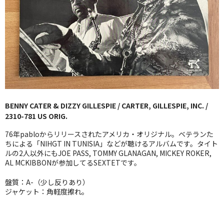
GG RECORD （当店のレーベル）
全商品
JAZZ-US
BLUE NOTE
JAZZ-EU
BENNY CATER & DIZZY GILLESPIE / CARTER, GILLESPIE, INC. /
2310-781 US ORIG.
JAZZ-JP
76年pabloからリリースされたアメリカ・オリジナル。ベテランた
JAZZ-VOCAL
ちによる「NIHGT IN TUNISIA」などが聴けるアルバムです。タイト
ルの2人以外にもJOE PASS, TOMMY GLANAGAN, MICKEY ROKER,
AL MCKIBBONが参加してるSEXTETです。
J-POP
盤質：A-（少し反りあり）
ROCK
ジャケット：角軽度擦れ。
FOLK,SSW