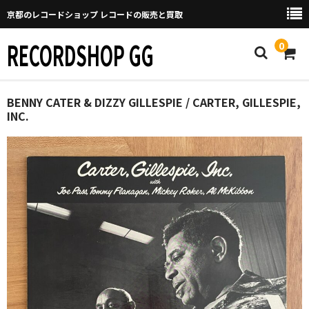
京都のレコードショップ レコードの販売と買取
RECORDSHOP GG
0
Home
BENNY CATER & DIZZY GILLESPIE / CARTER, GILLESPIE,
INC.
マイページ
GGについて
買取について
取り置きなどについて
Categories
New Arrivals
新譜