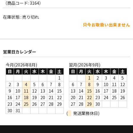
WORLD
（商品コード: 3164）
その他
在庫状態 : 売り切れ
只今お取扱い出来ません
7INC
レア盤（1万円以上）
Webのみ no.1
営業日カレンダー
Webのみ no.2
今月(2026年8月)
翌月(2026年9月)
日
月
火
水
木
金
土
日
月
火
水
木
金
土
Webのみ no.3
1
1
2
3
4
5
2
3
4
5
6
7
8
6
7
8
9
10
11
12
Webのみ no.4
9
10
11
12
13
14
15
13
14
15
16
17
18
19
16
17
18
19
20
21
22
20
21
22
23
24
25
26
売り切れ
23
24
25
26
27
28
29
27
28
29
30
30
31
(
発送業務休日)
Help
送料