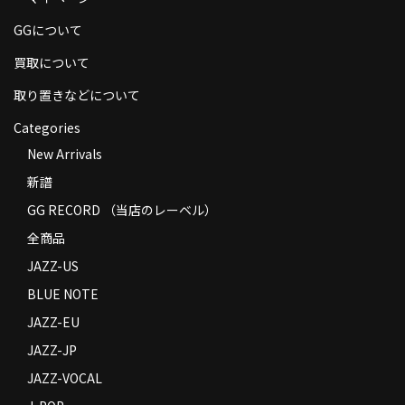
商品の発送
GGについて
お支払い方法
買取について
返品
取り置きなどについて
Categories
コンディション
New Arrivals
Privacy Policy
新譜
特定商取引法に基づく表示
GG RECORD （当店のレーベル）
全商品
Contact
JAZZ-US
BLUE NOTE
JAZZ-EU
JAZZ-JP
JAZZ-VOCAL