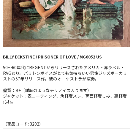
GG RECORD （当店のレーベル）
全商品
JAZZ-US
BLUE NOTE
BILLY ECKSTINE / PRISONER OF LOVE / MG6052 US
JAZZ-EU
50〜60年代にREGENTからリリースされたアメリカ・赤ラベル・
JAZZ-JP
RVGあり。バリトンボイスがとても気持ちいい男性ジャズボーカリ
ストの57年リリース作。彼のオーケストラが演奏。
JAZZ-VOCAL
盤質：B+（試聴のようなチリノイズ入ります）
ジャケット：表コーティング、角軽度スレ、両面軽度しみ、裏軽度
J-POP
汚れ。
ROCK
FOLK,SSW
（商品コード: 3202）