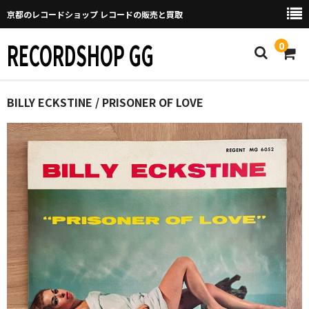
京都のレコードショップ レコードの販売と買取
RECORDSHOP GG
0
Home
BILLY ECKSTINE / PRISONER OF LOVE
マイページ
GGについて
買取について
取り置きなどについて
Categories
New Arrivals
新譜