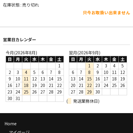
WORLD
在庫状態 : 売り切れ
只今お取扱い出来ません
その他
7INC
レア盤（1万円以上）
営業日カレンダー
Webのみ no.1
今月(2026年8月)
翌月(2026年9月)
日
月
火
水
木
金
土
日
月
火
水
木
金
土
Webのみ no.2
1
1
2
3
4
5
2
3
4
5
6
7
8
6
7
8
9
10
11
12
Webのみ no.3
9
10
11
12
13
14
15
13
14
15
16
17
18
19
16
17
18
19
20
21
22
20
21
22
23
24
25
26
Webのみ no.4
23
24
25
26
27
28
29
27
28
29
30
30
31
(
発送業務休日)
売り切れ
Help
Home
送料
マイページ