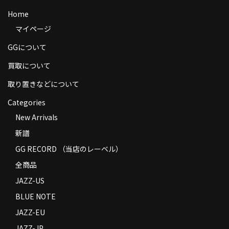
商品の発送
Home
マイページ
お支払い方法
GGについて
返品
買取について
コンディション
取り置きなどについて
Privacy Policy
Categories
New Arrivals
特定商取引法に基づく表示
新譜
Contact
GG RECORD （当店のレーベル）
全商品
JAZZ-US
BLUE NOTE
JAZZ-EU
JAZZ-JP