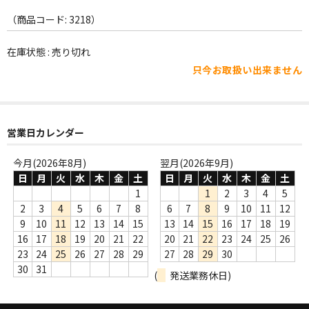
WORLD
（商品コード: 3218）
その他
在庫状態 : 売り切れ
7INC
只今お取扱い出来ません
レア盤（1万円以上）
Webのみ no.1
営業日カレンダー
Webのみ no.2
今月(2026年8月)
翌月(2026年9月)
Webのみ no.3
日
月
火
水
木
金
土
日
月
火
水
木
金
土
1
1
2
3
4
5
Webのみ no.4
2
3
4
5
6
7
8
6
7
8
9
10
11
12
9
10
11
12
13
14
15
13
14
15
16
17
18
19
売り切れ
16
17
18
19
20
21
22
20
21
22
23
24
25
26
23
24
25
26
27
28
29
27
28
29
30
Help
30
31
(
発送業務休日)
送料