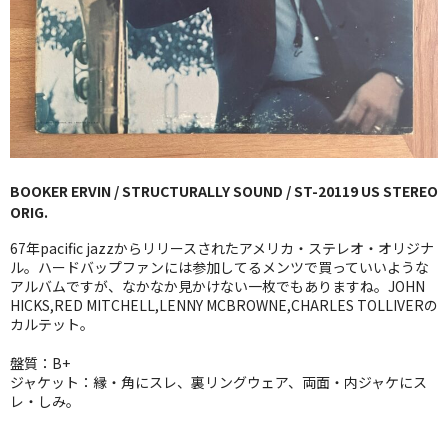
GG RECORD （当店のレーベル）
全商品
JAZZ-US
BLUE NOTE
BOOKER ERVIN / STRUCTURALLY SOUND / ST-20119 US STEREO
JAZZ-EU
ORIG.
JAZZ-JP
67年pacific jazzからリリースされたアメリカ・ステレオ・オリジナ
ル。ハードバップファンには参加してるメンツで買っていいような
JAZZ-VOCAL
アルバムですが、なかなか見かけない一枚でもありますね。JOHN
HICKS,RED MITCHELL,LENNY MCBROWNE,CHARLES TOLLIVERの
カルテット。
J-POP
盤質：B+
ROCK
ジャケット：縁・角にスレ、裏リングウェア、両面・内ジャケにス
レ・しみ。
FOLK,SSW