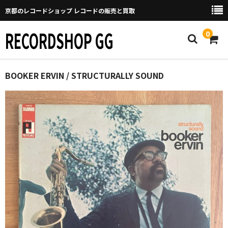
京都のレコードショップ レコードの販売と買取
RECORDSHOP GG
0
Home
BOOKER ERVIN / STRUCTURALLY SOUND
マイページ
GGについて
買取について
取り置きなどについて
Categories
New Arrivals
新譜