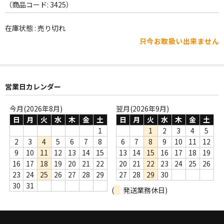
WORLD
（商品コード: 3425）
その他
在庫状態 : 売り切れ
只今お取扱い出来ません
7INC
レア盤（1万円以上）
Webのみ no.1
営業日カレンダー
Webのみ no.2
今月(2026年8月)
翌月(2026年9月)
日
月
火
水
木
金
土
日
月
火
水
木
金
土
Webのみ no.3
1
1
2
3
4
5
2
3
4
5
6
7
8
6
7
8
9
10
11
12
Webのみ no.4
9
10
11
12
13
14
15
13
14
15
16
17
18
19
16
17
18
19
20
21
22
20
21
22
23
24
25
26
売り切れ
23
24
25
26
27
28
29
27
28
29
30
30
31
(
発送業務休日)
Help
送料