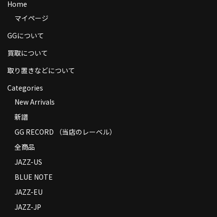
Home
商品の発送
マイページ
お支払い方法
GGについて
返品
買取について
取り置きなどについて
コンディション
Categories
Privacy Policy
New Arrivals
特定商取引法に基づく表示
新譜
Contact
GG RECORD （当店のレーベル）
全商品
JAZZ-US
BLUE NOTE
JAZZ-EU
JAZZ-JP