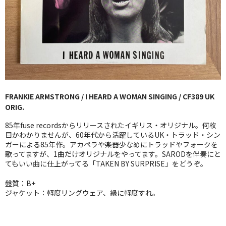
GG RECORD （当店のレーベル）
全商品
JAZZ-US
BLUE NOTE
FRANKIE ARMSTRONG / I HEARD A WOMAN SINGING / CF389 UK
JAZZ-EU
ORIG.
JAZZ-JP
85年fuse recordsからリリースされたイギリス・オリジナル。何枚
目かわかりませんが、60年代から活躍しているUK・トラッド・シン
JAZZ-VOCAL
ガーによる85年作。アカペラや楽器少なめにトラッドやフォークを
歌ってますが、1曲だけオリジナルをやってます。SARODを伴奏にと
てもいい曲に仕上がってる「TAKEN BY SURPRISE」をどうぞ。
J-POP
盤質：B+
ROCK
ジャケット：軽度リングウェア、縁に軽度すれ。
FOLK,SSW