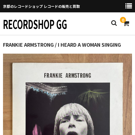
京都のレコードショップ レコードの販売と買取
RECORDSHOP GG
0
Home
FRANKIE ARMSTRONG / I HEARD A WOMAN SINGING
マイページ
GGについて
買取について
取り置きなどについて
Categories
New Arrivals
新譜