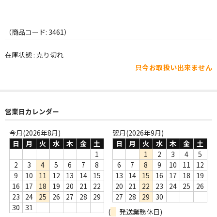
WORLD
その他
（商品コード: 3461）
7INC
在庫状態 : 売り切れ
レア盤（1万円以上）
只今お取扱い出来ません
Webのみ no.1
Webのみ no.2
営業日カレンダー
Webのみ no.3
今月(2026年8月)
翌月(2026年9月)
日
月
火
水
木
金
土
日
月
火
水
木
金
土
Webのみ no.4
1
1
2
3
4
5
2
3
4
5
6
7
8
6
7
8
9
10
11
12
売り切れ
9
10
11
12
13
14
15
13
14
15
16
17
18
19
Help
16
17
18
19
20
21
22
20
21
22
23
24
25
26
23
24
25
26
27
28
29
27
28
29
30
送料
30
31
(
発送業務休日)