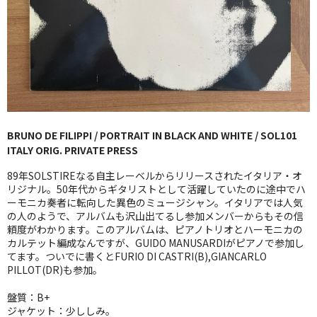
GG RECORD （当店のレーベル）
全商品
JAZZ-US
BLUE NOTE
BRUNO DE FILIPPI / PORTRAIT IN BLACK AND WHITE / SOL101
JAZZ-EU
ITALY ORIG. PRIVATE PRESS
JAZZ-JP
89年SOLSTIREなる自主レーベルからリリースされたイタリア・オ
リジナル。50年代からギタリストとして活躍していたのに途中でハ
JAZZ-VOCAL
ーモニカ奏者に転向した異色のミュージシャン。イタリアでは人気
の人のようで、アルバムも沢山出てるし参加メンバーからもその信
頼度がわかります。このアルバムは、ピアノトリオとハーモニカの
J-POP
カルテット編成なんですが、GUIDO MANUSARDIがピアノで参加し
てます。ついでに書くとFURIO DI CASTRI(B),GIANCARLO
ROCK
PILLOT(DR)も参加。
FOLK,SSW
盤質：B+
ジャケット：少ししみ。