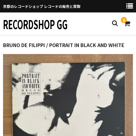
京都のレコードショップ レコードの販売と買取
RECORDSHOP GG
0
Home
BRUNO DE FILIPPI / PORTRAIT IN BLACK AND WHITE
マイページ
GGについて
買取について
取り置きなどについて
Categories
New Arrivals
新譜