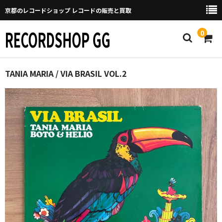
京都のレコードショップ レコードの販売と買取
RECORDSHOP GG
0
Home
TANIA MARIA / VIA BRASIL VOL.2
マイページ
GGについて
買取について
取り置きなどについて
Categories
New Arrivals
新譜