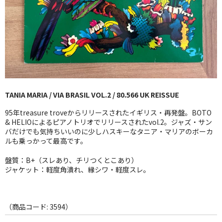
GG RECORD （当店のレーベル）
全商品
JAZZ-US
BLUE NOTE
TANIA MARIA / VIA BRASIL VOL.2 / 80.566 UK REISSUE
JAZZ-EU
95年treasure troveからリリースされたイギリス・再発盤。BOTO
JAZZ-JP
& HELIOによるピアノトリオでリリースされたvol.2。ジャズ・サン
バだけでも気持ちいいのに少しハスキーなタニア・マリアのボーカ
ルも乗っかって最高です。
JAZZ-VOCAL
盤質：B+（スレあり、チリつくとこあり）
J-POP
ジャケット：軽度角潰れ、縁シワ・軽度スレ。
ROCK
FOLK,SSW
（商品コード: 3594）