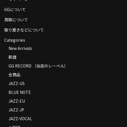
商品の発送
GGについて
お支払い方法
買取について
返品
取り置きなどについて
Categories
コンディション
New Arrivals
Privacy Policy
新譜
特定商取引法に基づく表示
GG RECORD （当店のレーベル）
全商品
Contact
JAZZ-US
BLUE NOTE
JAZZ-EU
JAZZ-JP
JAZZ-VOCAL