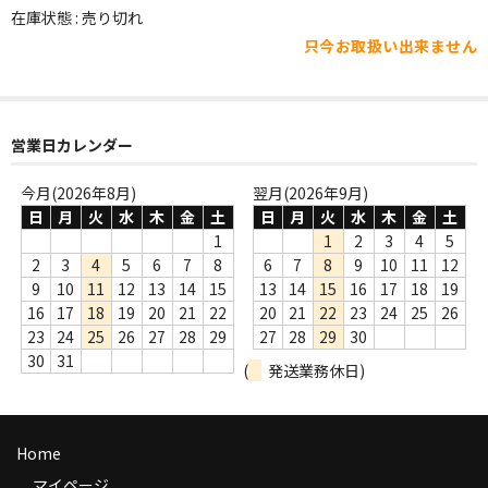
WORLD
在庫状態 : 売り切れ
只今お取扱い出来ません
その他
7INC
レア盤（1万円以上）
営業日カレンダー
Webのみ no.1
今月(2026年8月)
翌月(2026年9月)
日
月
火
水
木
金
土
日
月
火
水
木
金
土
Webのみ no.2
1
1
2
3
4
5
2
3
4
5
6
7
8
6
7
8
9
10
11
12
Webのみ no.3
9
10
11
12
13
14
15
13
14
15
16
17
18
19
16
17
18
19
20
21
22
20
21
22
23
24
25
26
Webのみ no.4
23
24
25
26
27
28
29
27
28
29
30
30
31
(
発送業務休日)
売り切れ
Help
Home
送料
マイページ