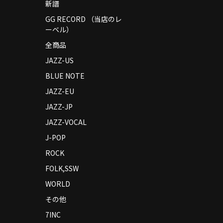
新譜
GG RECORD （当店のレ
ーベル）
全商品
JAZZ-US
BLUE NOTE
JAZZ-EU
JAZZ-JP
JAZZ-VOCAL
J-POP
ROCK
FOLK,SSW
WORLD
その他
7INC