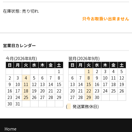
WORLD
在庫状態 : 売り切れ
その他
只今お取扱い出来ません
7INC
レア盤（1万円以上）
営業日カレンダー
Webのみ no.1
今月(2026年8月)
翌月(2026年9月)
Webのみ no.2
日
月
火
水
木
金
土
日
月
火
水
木
金
土
1
1
2
3
4
5
Webのみ no.3
2
3
4
5
6
7
8
6
7
8
9
10
11
12
9
10
11
12
13
14
15
13
14
15
16
17
18
19
Webのみ no.4
16
17
18
19
20
21
22
20
21
22
23
24
25
26
23
24
25
26
27
28
29
27
28
29
30
売り切れ
30
31
(
発送業務休日)
Help
送料
Home