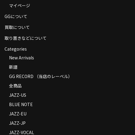
マイページ
商品の発送
GGについて
お支払い方法
買取について
返品
取り置きなどについて
コンディション
Categories
Privacy Policy
New Arrivals
新譜
特定商取引法に基づく表示
GG RECORD （当店のレーベル）
Contact
全商品
JAZZ-US
BLUE NOTE
JAZZ-EU
JAZZ-JP
JAZZ-VOCAL