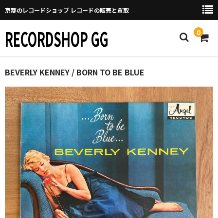
京都のレコードショップ レコードの販売と買取
RECORDSHOP GG
0
Home
BEVERLY KENNEY / BORN TO BE BLUE
マイページ
GGについて
買取について
取り置きなどについて
Categories
New Arrivals
新譜