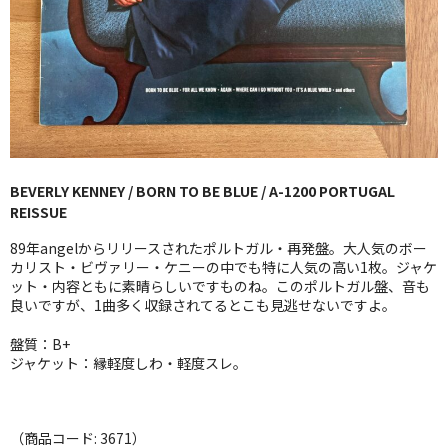
GG RECORD （当店のレーベル）
全商品
JAZZ-US
BLUE NOTE
BEVERLY KENNEY / BORN TO BE BLUE / A-1200 PORTUGAL
JAZZ-EU
REISSUE
JAZZ-JP
89年angelからリリースされたポルトガル・再発盤。大人気のボー
カリスト・ビヴァリー・ケニーの中でも特に人気の高い1枚。ジャケ
JAZZ-VOCAL
ット・内容ともに素晴らしいですものね。このポルトガル盤、音も
良いですが、1曲多く収録されてるとこも見逃せないですよ。
J-POP
盤質：B+
ジャケット：縁軽度しわ・軽度スレ。
ROCK
FOLK,SSW
（商品コード: 3671）