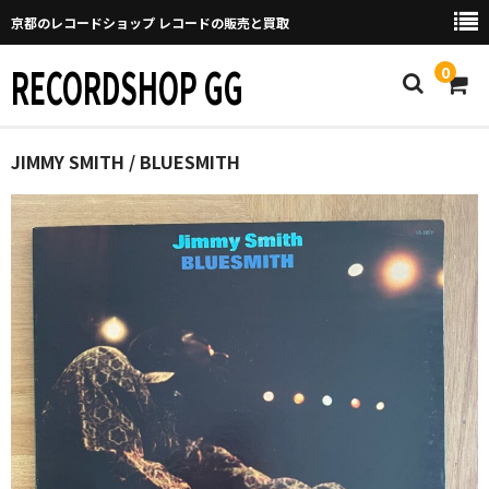
京都のレコードショップ レコードの販売と買取
RECORDSHOP GG
0
Home
JIMMY SMITH / BLUESMITH
マイページ
GGについて
買取について
取り置きなどについて
Categories
New Arrivals
新譜