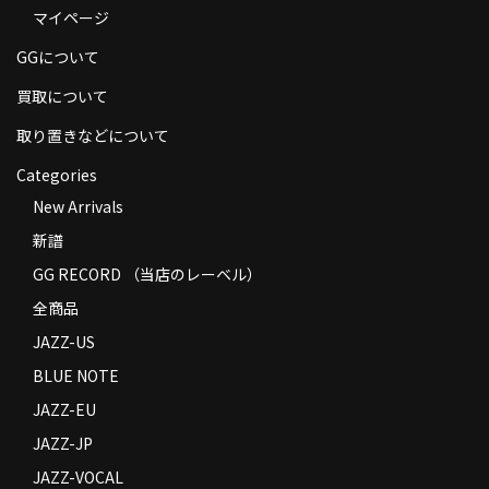
マイページ
商品の発送
GGについて
お支払い方法
買取について
返品
取り置きなどについて
コンディション
Categories
Privacy Policy
New Arrivals
新譜
特定商取引法に基づく表示
GG RECORD （当店のレーベル）
Contact
全商品
JAZZ-US
BLUE NOTE
JAZZ-EU
JAZZ-JP
JAZZ-VOCAL