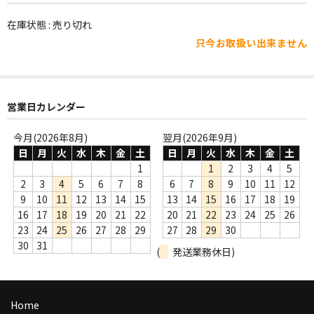
WORLD
在庫状態 : 売り切れ
その他
只今お取扱い出来ません
7INC
レア盤（1万円以上）
営業日カレンダー
Webのみ no.1
今月(2026年8月)
翌月(2026年9月)
Webのみ no.2
日
月
火
水
木
金
土
日
月
火
水
木
金
土
1
1
2
3
4
5
Webのみ no.3
2
3
4
5
6
7
8
6
7
8
9
10
11
12
9
10
11
12
13
14
15
13
14
15
16
17
18
19
Webのみ no.4
16
17
18
19
20
21
22
20
21
22
23
24
25
26
23
24
25
26
27
28
29
27
28
29
30
売り切れ
30
31
(
発送業務休日)
Help
送料
Home