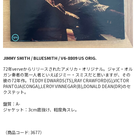
GG RECORD （当店のレーベル）
全商品
JAZZ-US
BLUE NOTE
JIMMY SMITH / BLUESMITH / V6-8809 US ORIG.
JAZZ-EU
72年verveからリリースされたアメリカ・オリジナル。ジャズ・オル
JAZZ-JP
ガン奏者の第一人者といえばジミー・スミスだと思いますが、その
彼の72年作。TEDDY EDWARDS(TS),RAY CRAWFORD(G),VICTOR
PANTOJA(CONGA),LEROY VINNEGAR(B),DONALD DEAN(DR)のセ
JAZZ-VOCAL
クステット。
J-POP
盤質：A-
ジャケット：3cm底抜け、軽度角スレ。
ROCK
FOLK,SSW
（商品コード: 3677）