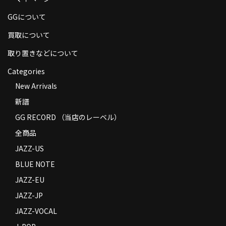
商品の発送
GGについて
お支払い方法
買取について
返品
取り置きなどについて
Categories
コンディション
New Arrivals
Privacy Policy
新譜
特定商取引法に基づく表示
GG RECORD （当店のレーベル）
全商品
Contact
JAZZ-US
BLUE NOTE
JAZZ-EU
JAZZ-JP
JAZZ-VOCAL