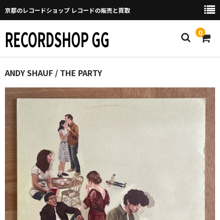
京都のレコードショップ レコードの販売と買取
RECORDSHOP GG
0
Home
ANDY SHAUF / THE PARTY
マイページ
GGについて
買取について
取り置きなどについて
Categories
New Arrivals
新譜