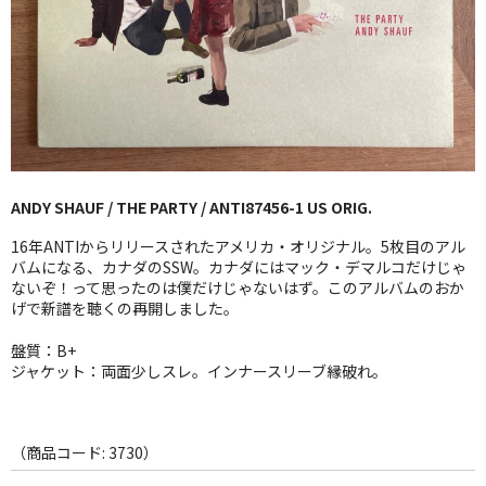
GG RECORD （当店のレーベル）
全商品
JAZZ-US
BLUE NOTE
ANDY SHAUF / THE PARTY / ANTI87456-1 US ORIG.
JAZZ-EU
16年ANTIからリリースされたアメリカ・オリジナル。5枚目のアル
JAZZ-JP
バムになる、カナダのSSW。カナダにはマック・デマルコだけじゃ
ないぞ！って思ったのは僕だけじゃないはず。このアルバムのおか
げで新譜を聴くの再開しました。
JAZZ-VOCAL
盤質：B+
J-POP
ジャケット：両面少しスレ。インナースリーブ縁破れ。
ROCK
FOLK,SSW
（商品コード: 3730）