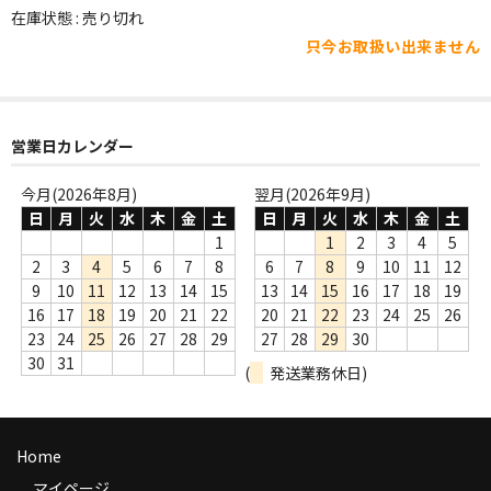
WORLD
在庫状態 : 売り切れ
只今お取扱い出来ません
その他
7INC
レア盤（1万円以上）
営業日カレンダー
Webのみ no.1
今月(2026年8月)
翌月(2026年9月)
日
月
火
水
木
金
土
日
月
火
水
木
金
土
Webのみ no.2
1
1
2
3
4
5
2
3
4
5
6
7
8
6
7
8
9
10
11
12
Webのみ no.3
9
10
11
12
13
14
15
13
14
15
16
17
18
19
16
17
18
19
20
21
22
20
21
22
23
24
25
26
Webのみ no.4
23
24
25
26
27
28
29
27
28
29
30
30
31
(
発送業務休日)
売り切れ
Help
Home
送料
マイページ