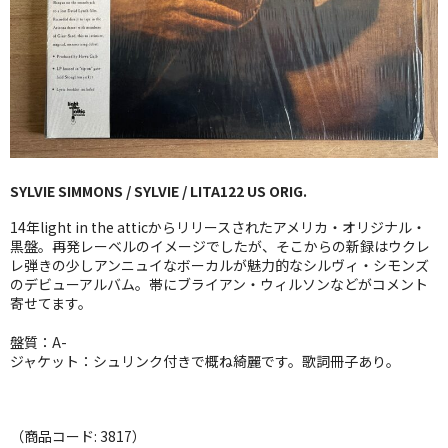
GG RECORD （当店のレーベル）
全商品
JAZZ-US
BLUE NOTE
SYLVIE SIMMONS / SYLVIE / LITA122 US ORIG.
JAZZ-EU
14年light in the atticからリリースされたアメリカ・オリジナル・
JAZZ-JP
黒盤。再発レーベルのイメージでしたが、そこからの新録はウクレ
レ弾きの少しアンニュイなボーカルが魅力的なシルヴィ・シモンズ
のデビューアルバム。帯にブライアン・ウィルソンなどがコメント
JAZZ-VOCAL
寄せてます。
J-POP
盤質：A-
ジャケット：シュリンク付きで概ね綺麗です。歌詞冊子あり。
ROCK
FOLK,SSW
（商品コード: 3817）