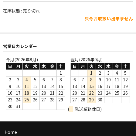
WORLD
在庫状態 : 売り切れ
その他
只今お取扱い出来ません
7INC
レア盤（1万円以上）
営業日カレンダー
Webのみ no.1
今月(2026年8月)
翌月(2026年9月)
Webのみ no.2
日
月
火
水
木
金
土
日
月
火
水
木
金
土
1
1
2
3
4
5
Webのみ no.3
2
3
4
5
6
7
8
6
7
8
9
10
11
12
9
10
11
12
13
14
15
13
14
15
16
17
18
19
Webのみ no.4
16
17
18
19
20
21
22
20
21
22
23
24
25
26
23
24
25
26
27
28
29
27
28
29
30
売り切れ
30
31
(
発送業務休日)
Help
送料
Home