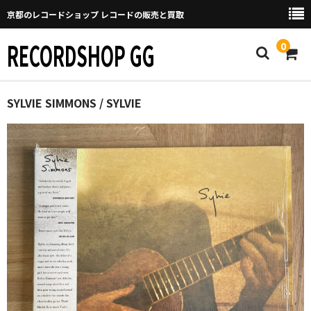
京都のレコードショップ レコードの販売と買取
RECORDSHOP GG
0
Home
SYLVIE SIMMONS / SYLVIE
マイページ
GGについて
買取について
取り置きなどについて
Categories
New Arrivals
新譜