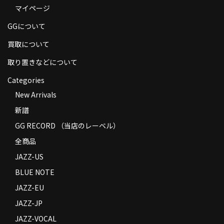
マイページ
商品の発送
GGについて
お支払い方法
買取について
返品
取り置きなどについて
コンディション
Categories
Privacy Policy
New Arrivals
新譜
特定商取引法に基づく表示
GG RECORD （当店のレーベル）
Contact
全商品
JAZZ-US
BLUE NOTE
JAZZ-EU
JAZZ-JP
JAZZ-VOCAL