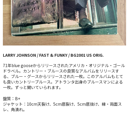
GG RECORD （当店のレーベル）
全商品
JAZZ-US
BLUE NOTE
LARRY JOHNSON / FAST & FUNKY / BG2001 US ORIG.
JAZZ-EU
71年blue gooseからリリースされたアメリカ・オリジナル・ゴール
JAZZ-JP
ドラベル。カントリー・ブルースの良質なアルバムをリリースす
る、ブルー・グースからリリースされた一枚。このアルバムもとて
も良いカントリーブルース。アトランタ出身のブルースマンによる
JAZZ-VOCAL
一枚。ずっと聞いていられます。
J-POP
盤質：B+
ジャケット：10cm天裂け、5cm底裂け、5cm底抜け、縁・両面ス
ROCK
レ、角潰れ。
FOLK,SSW