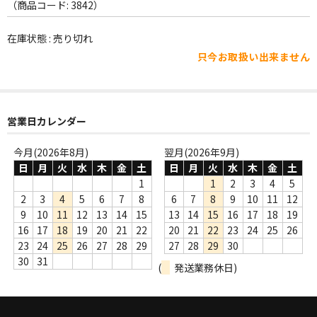
WORLD
（商品コード: 3842）
その他
在庫状態 : 売り切れ
只今お取扱い出来ません
7INC
レア盤（1万円以上）
営業日カレンダー
Webのみ no.1
Webのみ no.2
今月(2026年8月)
翌月(2026年9月)
日
月
火
水
木
金
土
日
月
火
水
木
金
土
Webのみ no.3
1
1
2
3
4
5
2
3
4
5
6
7
8
6
7
8
9
10
11
12
Webのみ no.4
9
10
11
12
13
14
15
13
14
15
16
17
18
19
16
17
18
19
20
21
22
20
21
22
23
24
25
26
売り切れ
23
24
25
26
27
28
29
27
28
29
30
30
31
(
発送業務休日)
Help
送料