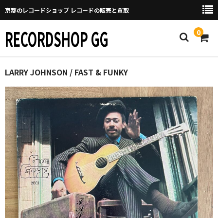
京都のレコードショップ レコードの販売と買取
RECORDSHOP GG
0
Home
LARRY JOHNSON / FAST & FUNKY
マイページ
GGについて
買取について
取り置きなどについて
Categories
New Arrivals
新譜