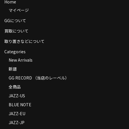
Home
商品の発送
マイページ
お支払い方法
GGについて
返品
買取について
取り置きなどについて
コンディション
Categories
Privacy Policy
New Arrivals
特定商取引法に基づく表示
新譜
GG RECORD （当店のレーベル）
Contact
全商品
JAZZ-US
BLUE NOTE
JAZZ-EU
JAZZ-JP