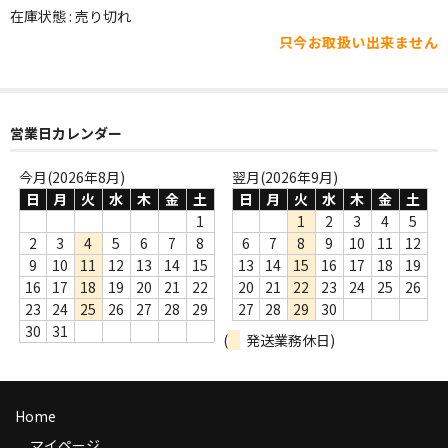
WORLD
在庫状態 : 売り切れ
只今お取扱い出来ません
その他
7INC
レア盤（1万円以上）
営業日カレンダー
Webのみ no.1
今月(2026年8月)
翌月(2026年9月)
日
月
火
水
木
金
土
日
月
火
水
木
金
土
Webのみ no.2
1
1
2
3
4
5
2
3
4
5
6
7
8
6
7
8
9
10
11
12
Webのみ no.3
9
10
11
12
13
14
15
13
14
15
16
17
18
19
16
17
18
19
20
21
22
20
21
22
23
24
25
26
Webのみ no.4
23
24
25
26
27
28
29
27
28
29
30
30
31
(
発送業務休日)
売り切れ
Help
Home
送料
マイページ