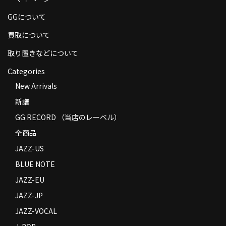
商品の発送
GGについて
お支払い方法
買取について
返品
取り置きなどについて
Categories
コンディション
New Arrivals
Privacy Policy
新譜
特定商取引法に基づく表示
GG RECORD （当店のレーベル）
全商品
Contact
JAZZ-US
BLUE NOTE
JAZZ-EU
JAZZ-JP
JAZZ-VOCAL