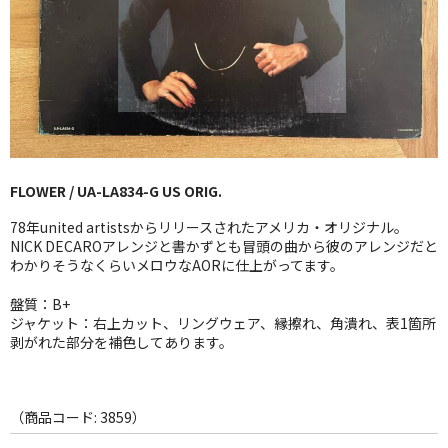
GG RECORD （当店のレーベル）
全商品
JAZZ-US
BLUE NOTE
FLOWER / UA-LA834-G US ORIG.
JAZZ-EU
78年united artistsからリリースされたアメリカ・オリジナル。
JAZZ-JP
NICK DECAROアレンジと書かずとも冒頭の曲から彼のアレンジだと
わかりそうなくらいメロウなAORに仕上がってます。
JAZZ-VOCAL
盤質：B+
ジャケット：右上カット、リングウェア、縁擦れ、角潰れ、表1箇所
J-POP
剥がれた部分を補色してあります。
ROCK
FOLK,SSW
（商品コード: 3859）