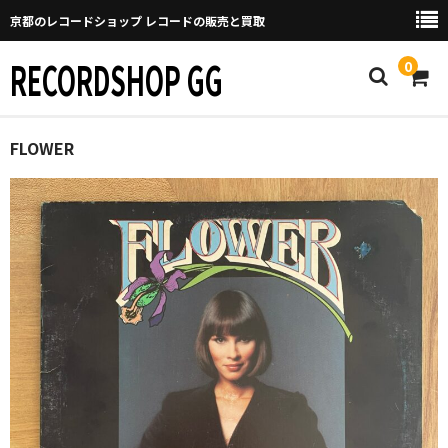
京都のレコードショップ レコードの販売と買取
RECORDSHOP GG
0
Home
FLOWER
マイページ
GGについて
買取について
取り置きなどについて
Categories
New Arrivals
新譜